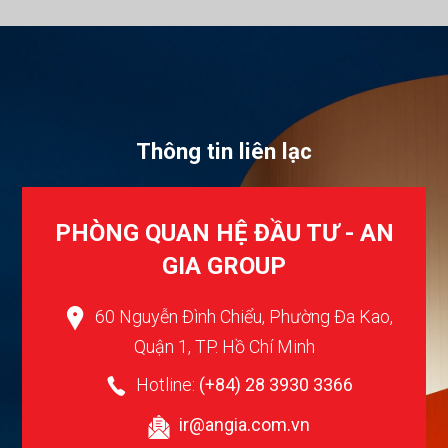
T
h
ô
n
g
t
i
n
l
i
ê
n
l
ạ
c
PHÒNG QUAN HỆ ĐẦU TƯ - AN
GIA GROUP
60 Nguyễn Đình Chiểu, Phường Đa Kao,
Quận 1, TP. Hồ Chí Minh
Hotline:
(+84) 28 3930 3366
ir@angia.com.vn