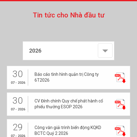
T
i
n
t
ứ
c
c
h
o
N
h
à
đ
ầ
u
t
ư
2026
30
Báo cáo tình hình quản trị Công ty
6T2026
07 - 2026
30
CV Đính chính Quy chế phát hành cổ
phiếu thưởng ESOP 2026
07 - 2026
29
Công văn giải trình biến động KQKD
BCTC Quý 2 2026
07 - 2026