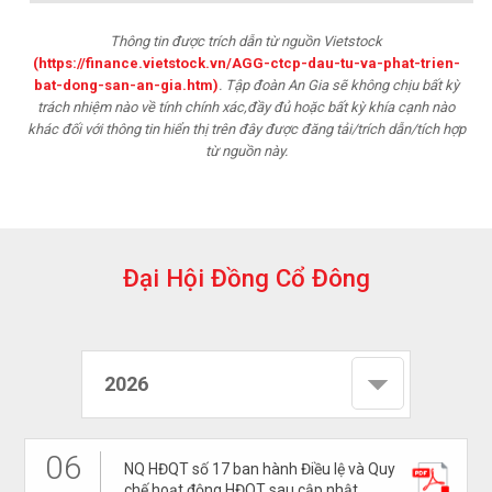
Thông tin được trích dẫn từ nguồn Vietstock
(https://finance.vietstock.vn/AGG-ctcp-dau-tu-va-phat-trien-
bat-dong-san-an-gia.htm)
. Tập đoàn An Gia sẽ không chịu bất kỳ
trách nhiệm nào về tính chính xác,đầy đủ hoặc bất kỳ khía cạnh nào
khác đối với thông tin hiển thị trên đây được đăng tải/trích dẫn/tích hợp
từ nguồn này.
Đ
ạ
i
H
ộ
i
Đ
ồ
n
g
C
ổ
Đ
ô
n
g
2026
06
NQ HĐQT số 17 ban hành Điều lệ và Quy
chế hoạt động HĐQT sau cập nhật