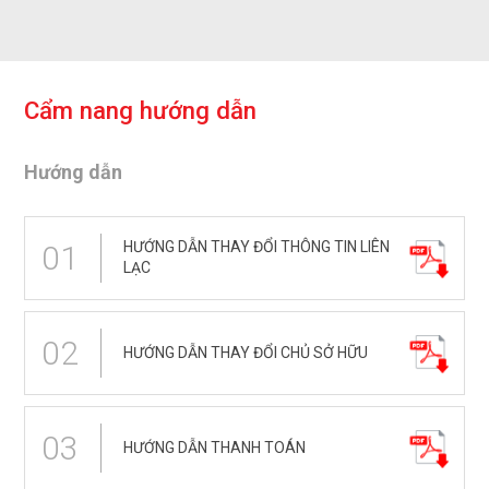
C
ẩ
m
n
a
n
g
h
ư
ớ
n
g
d
ẫ
n
Hướng dẫn
HƯỚNG DẪN THAY ĐỔI THÔNG TIN LIÊN
01
LẠC
02
HƯỚNG DẪN THAY ĐỔI CHỦ SỞ HỮU
03
HƯỚNG DẪN THANH TOÁN