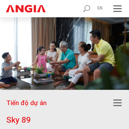
EN
T
i
ế
n
đ
ộ
d
ự
á
n
S
k
y
8
9