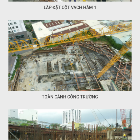
LẮP ĐẶT CỘT VÁCH HẦM 1
TOÀN CẢNH CÔNG TRƯỜNG