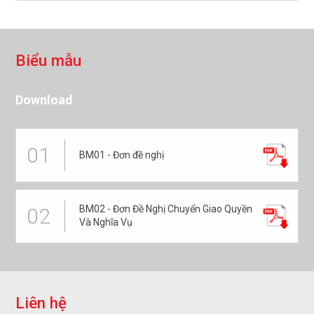
B
i
ể
u
m
ẫ
u
Download
01
BM01 - Đơn đề nghị
BM02 - Đơn Đề Nghị Chuyển Giao Quyền
02
Và Nghĩa Vụ
L
i
ê
n
h
ệ