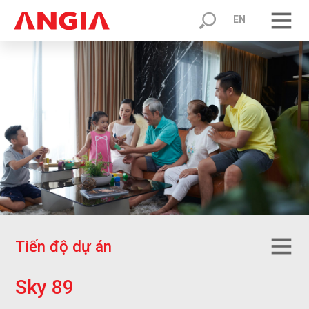
EN
T
i
ế
n
đ
ộ
d
ự
á
n
S
k
y
8
9