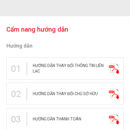
C
ẩ
m
n
a
n
g
h
ư
ớ
n
g
d
ẫ
n
Hướng dẫn
HƯỚNG DẪN THAY ĐỔI THÔNG TIN LIÊN
01
LẠC
02
HƯỚNG DẪN THAY ĐỔI CHỦ SỞ HỮU
03
HƯỚNG DẪN THANH TOÁN