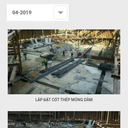
04-2019
LẮP ĐẶT CỐT THÉP MÓNG DẦM