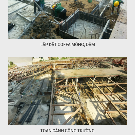
LẮP ĐẶT COFFA MÓNG, DẦM
TOÀN CẢNH CÔNG TRƯỜNG