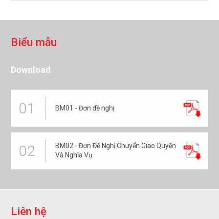
B
i
ể
u
m
ẫ
u
Download
01
BM01 - Đơn đề nghị
BM02 - Đơn Đề Nghị Chuyển Giao Quyền
02
Và Nghĩa Vụ
L
i
ê
n
h
ệ