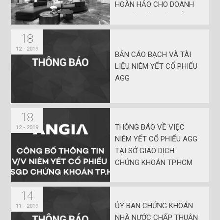
HOÀN HẢO CHO DOANH
NGHIỆP VỪA VÀ NHỎ
18
12 - 2019
BẢN CÁO BẠCH VÀ TÀI
LIỆU NIÊM YẾT CỔ PHIẾU
AGG
18
THÔNG BÁO VỀ VIỆC
12 - 2019
NIÊM YẾT CỔ PHIẾU AGG
TẠI SỞ GIAO DỊCH
CHỨNG KHOÁN TP.HCM
14
ỦY BAN CHỨNG KHOÁN
11 - 2019
NHÀ NƯỚC CHẤP THUẬN