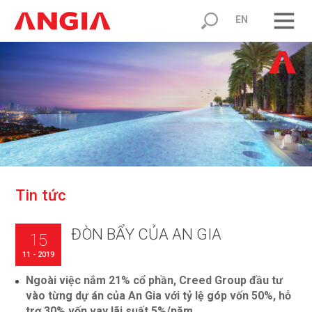
EN
T
i
n
t
ứ
c
ĐÒN BẨY CỦA AN GIA
15
11 - 2019
Ngoài việc nắm 21% cổ phần, Creed Group đầu tư
vào từng dự án của An Gia với tỷ lệ góp vốn 50%, hỗ
trợ 30% vốn vay lãi suất 5%/năm.