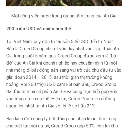
Một công viên nước trong dự án tầm trung của An Gia.
200 triệu USD và nhiều hơn thế
Tại Việt Nam, quỹ đầu tư tài sản 5 tỷ USD đến từ Nhật
Bản là Creed Group chỉ rót vốn duy nhất vào Tập đoàn An
Gia trong suốt 5 năm qua. Creed Group được xem là "bà
đỡ" của An Gia khi doanh nghiệp này chuyển mình từ một
nhà môi giới bất động sản sang vai trò của chủ đầu tư vào
giai đoạn 2014 – 2015, sau thời gian thị trường khủng
hoảng. Với 200 triệu USD cam kết ban đầu, Creed Group
đã đầu tư mua cổ phần An Gia và cũng trực tiếp góp vốn
vào từng dự án cụ thể. Hiện tại, Creed Group là cổ đông
ngoại lớn nhất tại An Gia với tỷ lệ sở hữu 21%.
Ban lãnh đạo công ty bất động sản phân khúc tầm trung
cho biết tại mỗi dự án, Creed Group góp 50%, còn lại cho