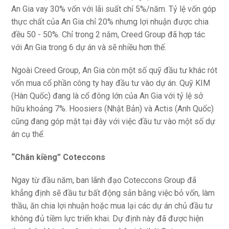
An Gia vay 30% vốn với lãi suất chỉ 5%/năm. Tỷ lệ vốn góp
thực chất của An Gia chỉ 20% nhưng lợi nhuận được chia
đều 50 - 50%. Chỉ trong 2 năm, Creed Group đã hợp tác
với An Gia trong 6 dự án và sẽ nhiều hơn thế.
Ngoài Creed Group, An Gia còn một số quỹ đầu tư khác rót
vốn mua cổ phần công ty hay đầu tư vào dự án. Quỹ KIM
(Hàn Quốc) đang là cổ đông lớn của An Gia với tỷ lệ sở
hữu khoảng 7%. Hoosiers (Nhật Bản) và Actis (Anh Quốc)
cũng đang góp mặt tại đây với việc đầu tư vào một số dự
án cụ thể.
“Chân kiềng” Coteccons
Ngay từ đầu năm, ban lãnh đạo Coteccons Group đã
khẳng định sẽ đầu tư bất động sản bằng việc bỏ vốn, làm
thầu, ăn chia lợi nhuận hoặc mua lại các dự án chủ đầu tư
không đủ tiềm lực triển khai. Dự định này đã được hiện