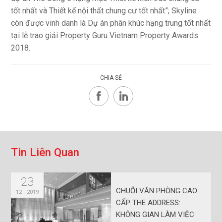
tốt nhất và Thiết kế nội thất chung cư tốt nhất”; Skyline
còn được vinh danh là Dự án phân khúc hạng trung tốt nhất
tại lễ trao giải Property Guru Vietnam Property Awards
2018.
CHIA SẺ
T
i
n
L
i
ê
n
Q
u
a
n
23
CHUỖI VĂN PHÒNG CAO
12 - 2019
CẤP THE ADDRESS:
KHÔNG GIAN LÀM VIỆC