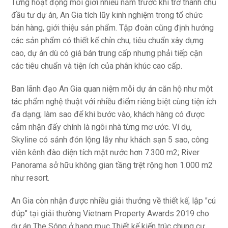
Từng hoạt động môi giới nhiều năm trước khi trở thành chủ
đầu tư dự án, An Gia tích lũy kinh nghiệm trong tổ chức
bán hàng, giới thiệu sản phẩm. Tập đoàn cũng định hướng
các sản phẩm có thiết kế chỉn chu, tiêu chuẩn xây dựng
cao, dự án dù có giá bán trung cấp nhưng phải tiếp cận
các tiêu chuẩn và tiện ích của phân khúc cao cấp.
Ban lãnh đạo An Gia quan niệm mỗi dự án căn hộ như một
tác phẩm nghệ thuật với nhiều điểm riêng biệt cùng tiện ích
đa dạng; làm sao để khi bước vào, khách hàng có được
cảm nhận đấy chính là ngôi nhà từng mơ ước. Ví dụ,
Skyline có sảnh đón lộng lẫy như khách sạn 5 sao, công
viên kênh đào diện tích mặt nước hơn 7.300 m2; River
Panorama sở hữu không gian tầng trệt rộng hơn 1.000 m2
như resort.
An Gia còn nhận được nhiều giải thưởng về thiết kế, lập "cú
đúp" tại giải thường Vietnam Property Awards 2019 cho
dự án The Sóng ở hạng mục Thiết kế kiến trúc chung cư