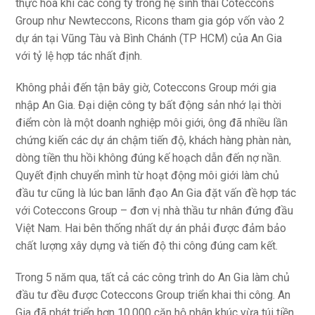
thực hóa khi các công ty trong hệ sinh thái Coteccons
Group như Newteccons, Ricons tham gia góp vốn vào 2
dự án tại Vũng Tàu và Bình Chánh (TP HCM) của An Gia
với tỷ lệ hợp tác nhất định.
Không phải đến tận bây giờ, Coteccons Group mới gia
nhập An Gia. Đại diện công ty bất động sản nhớ lại thời
điểm còn là một doanh nghiệp môi giới, ông đã nhiều lần
chứng kiến các dự án chậm tiến độ, khách hàng phàn nàn,
dòng tiền thu hồi không đúng kế hoạch dẫn đến nợ nần.
Quyết định chuyển mình từ hoạt động môi giới làm chủ
đầu tư cũng là lúc ban lãnh đạo An Gia đặt vấn đề hợp tác
với Coteccons Group – đơn vị nhà thầu tư nhân đứng đầu
Việt Nam. Hai bên thống nhất dự án phải được đảm bảo
chất lượng xây dựng và tiến độ thi công đúng cam kết.
Trong 5 năm qua, tất cả các công trình do An Gia làm chủ
đầu tư đều được Coteccons Group triển khai thi công. An
Gia đã phát triển hơn 10.000 căn hộ phân khúc vừa túi tiền