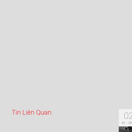
T
i
n
L
i
ê
n
Q
u
a
n
0
01 - 2