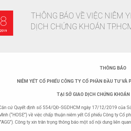
THÔNG BÁO VỀ VIỆC NIÊM Y
18
DỊCH CHỨNG KHOÁN TP.HC
 2019
THÔNG BÁO
NIÊM YẾT CỔ PHIẾU CÔNG TY CỔ PHẦN ĐẦU TƯ VÀ 
TẠI SỞ GIAO DỊCH CHỨNG KHOÁN 
Căn cứ Quyết định số 554/QĐ-SGDHCM ngày 17/12/2019 của Sở 
Minh (“HOSE”) về việc chấp thuận niêm yết Cổ phiếu Công ty Cổ ph
("AGG"). Công ty xin trân trọng thông báo một số nội dung liên qu