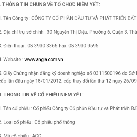
I. THÔNG TIN CHUNG VỀ TỔ CHỨC NIÊM YẾT:
1. Tên Công ty : CÔNG TY CỔ PHẦN ĐẦU TƯ VÀ PHÁT TRIỂN BẤ
2. Địa chỉ trụ sở chính : 30 Nguyễn Thị Diệu, Phường 6, Quận 3, T
3. Điện thoại : 08 3930 3366 Fax: 08 3930 9595
4. Website :
www.angia.com.vn
5. Giấy Chứng nhận đăng ký doanh nghiệp số 0311500196 do Sở 
cấp lần đầu ngày 18/01/2012, cấp thay đổi lần thứ 12 ngày 26/0
II. THÔNG TIN VỀ CỔ PHIẾU NIÊM YẾT:
1. Tên cổ phiếu : Cổ phiếu Công ty Cổ phần Đầu tư và Phát triển B
2. Loại cổ phiếu : Cổ phiếu phổ thông
3. Mã cổ phiếu : AGG