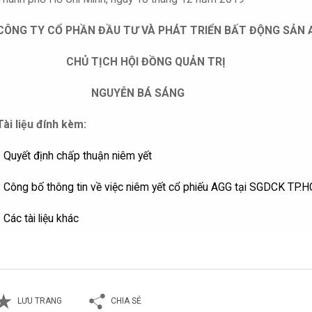
CÔNG TY CỔ PHẦN ĐẦU TƯ VÀ PHÁT TRIỂN BẤT ĐỘNG SẢN 
CHỦ TỊCH HỘI ĐỒNG QUẢN TRỊ
NGUYỄN BÁ SÁNG
Tài liệu đính kèm:
-
Quyết định chấp thuận niêm yết
-
Công bố thông tin về việc niêm yết cổ phiếu AGG tại SGDCK TP.
-
Các tài liệu khác
LƯU TRANG
CHIA SẺ