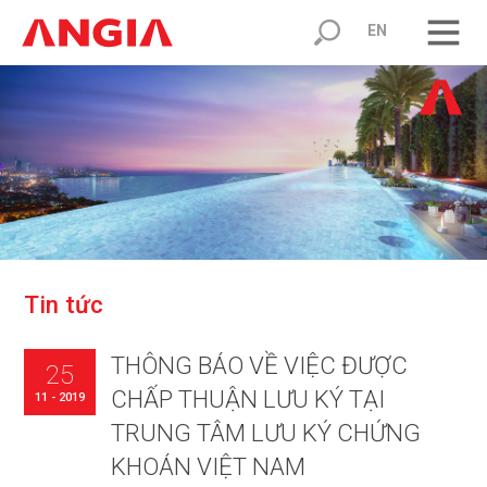
EN
T
i
n
t
ứ
c
THÔNG BÁO VỀ VIỆC ĐƯỢC
25
CHẤP THUẬN LƯU KÝ TẠI
11 - 2019
TRUNG TÂM LƯU KÝ CHỨNG
KHOÁN VIỆT NAM