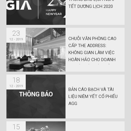
TẾT DƯƠNG LỊCH 2020
23
CHUỖI VĂN PHÒNG CAO
12 - 2019
CẤP THE ADDRESS:
KHÔNG GIAN LÀM VIỆC
HOÀN HẢO CHO DOANH
NGHIỆP VỪA VÀ NHỎ
18
12 - 2019
BẢN CÁO BẠCH VÀ TÀI
LIỆU NIÊM YẾT CỔ PHIẾU
AGG
15