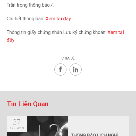
Trân trọng thông báo./.
Chi tiết thông báo:
Xem tại đây
Thông tin giấy chứng nhận Lưu ký chứng khoán:
Xem tại
đây
CHIA SẺ
T
i
n
L
i
ê
n
Q
u
a
n
27
12 - 2019
THÔNG BÁO LỊCH NGHỈ