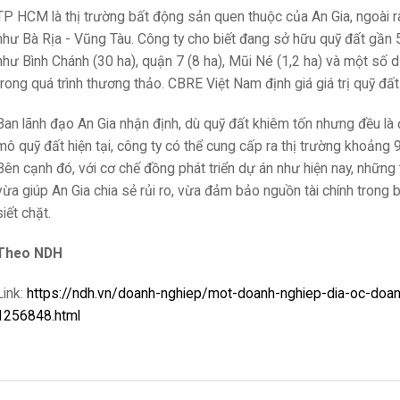
TP HCM là thị trường bất động sản quen thuộc của An Gia, ngoài ra
như Bà Rịa - Vũng Tàu. Công ty cho biết đang sở hữu quỹ đất gần 5
như Bình Chánh (30 ha), quận 7 (8 ha), Mũi Né (1,2 ha) và một số 
trong quá trình thương thảo. CBRE Việt Nam định giá giá trị quỹ đấ
Ban lãnh đạo An Gia nhận định, dù quỹ đất khiêm tốn nhưng đều là 
mô quỹ đất hiện tại, công ty có thể cung cấp ra thị trường khoảng 
Bên cạnh đó, với cơ chế đồng phát triển dự án như hiện nay, những
vừa giúp An Gia chia sẻ rủi ro, vừa đảm bảo nguồn tài chính trong
siết chặt.
Theo NDH
Link:
https://ndh.vn/doanh-nghiep/mot-doanh-nghiep-dia-oc-doan
1256848.html