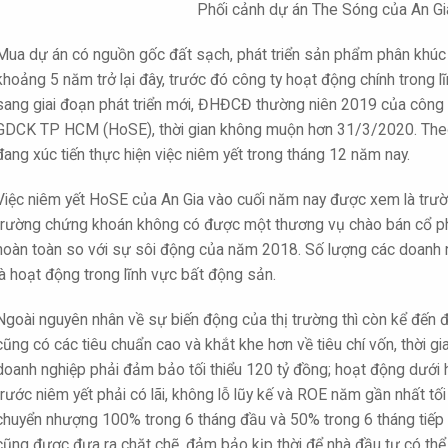
Phối cảnh dự án The Sóng của An Gi
Mua dự án có nguồn gốc đất sạch, phát triển sản phẩm phân khúc vừ
khoảng 5 năm trở lại đây, trước đó công ty hoạt động chính trong l
sang giai đoạn phát triển mới, ĐHĐCĐ thường niên 2019 của công 
GDCK TP HCM (HoSE), thời gian không muộn hơn 31/3/2020. Theo 
đang xúc tiến thực hiện việc niêm yết trong tháng 12 năm nay.
Việc niêm yết HoSE của An Gia vào cuối năm nay được xem là trường
trường chứng khoán không có được một thương vụ chào bán cổ phi
hoàn toàn so với sự sôi động của năm 2018. Số lượng các doanh n
là hoạt động trong lĩnh vực bất động sản.
Ngoài nguyên nhân về sự biến động của thị trường thì còn kể đến 
cũng có các tiêu chuẩn cao và khắt khe hơn về tiêu chí vốn, thời gia
doanh nghiệp phải đảm bảo tối thiểu 120 tỷ đồng; hoạt động dưới h
trước niêm yết phải có lãi, không lỗ lũy kế và ROE năm gần nhất tố
chuyển nhượng 100% trong 6 tháng đầu và 50% trong 6 tháng tiếp t
cũng được đưa ra chặt chẽ, đảm bảo kịp thời để nhà đầu tư có thể