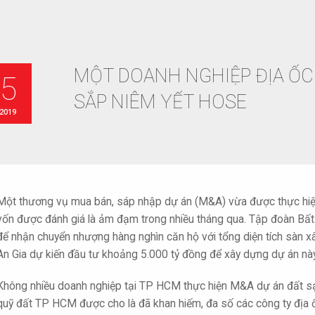
MỘT DOANH NGHIỆP ĐỊA ỐC
15
SẮP NIÊM YẾT HOSE
 2019
Một thương vụ mua bán, sáp nhập dự án (M&A) vừa được thực hiện
vốn được đánh giá là ảm đạm trong nhiều tháng qua. Tập đoàn Bất 
để nhận chuyển nhượng hàng nghìn căn hộ với tổng diện tích sàn x
An Gia dự kiến đầu tư khoảng 5.000 tỷ đồng để xây dựng dự án này
Không nhiều doanh nghiệp tại TP HCM thực hiện M&A dự án đất sạch
quỹ đất TP HCM được cho là đã khan hiếm, đa số các công ty địa 