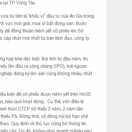
a tại TP Vũng Tàu
a túi tiền là "khẩu vị" đầu tư của An Gia trong
ĩnh vực môi giới, mua sỉ bất động sản. Bước
ty đã đồng thuận niêm yết cổ phiếu lên Sở
cập nhật mới nhất từ ban lãnh đạo, công ty
 hợp khá đặc biệt. Bởi tính từ đầu năm, thị
ếu lần đầu ra công chúng (IPO), trái ngược
ghiệp đăng ký lên sàn cũng không nhiều, nhất
điều kiện để cổ phiếu được niêm yết trên HoSE
n, hiệu quả hoạt động... Cụ thể, vốn điều lệ
ình thức CTCP tối thiểu 2 năm; 2 năm liền
i thiểu 5%. Đồng thời, cổ đông nội bộ hạn chế
heo. Quy định về thủ tục công bố thông tin
 tiếp cận. Do đó, không phải doanh nghiệp nào