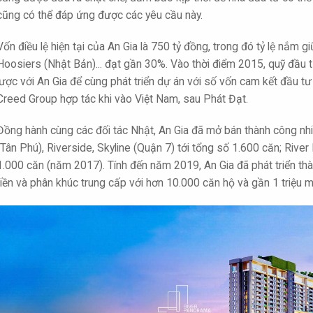
cũng có thể đáp ứng được các yêu cầu này.
Vốn điều lệ hiện tại của An Gia là 750 tỷ đồng, trong đó tỷ lệ nắm
Hoosiers (Nhật Bản)... đạt gần 30%. Vào thời điểm 2015, quỹ đầu 
lược với An Gia để cùng phát triển dự án với số vốn cam kết đầu tư
Creed Group hợp tác khi vào Việt Nam, sau Phát Đạt.
Đồng hành cùng các đối tác Nhật, An Gia đã mở bán thành công nhi
(Tân Phú), Riverside, Skyline (Quận 7) tới tổng số 1.600 căn; Riv
1.000 căn (năm 2017). Tính đến năm 2019, An Gia đã phát triển thà
tiền và phân khúc trung cấp với hơn 10.000 căn hộ và gần 1 triệu m