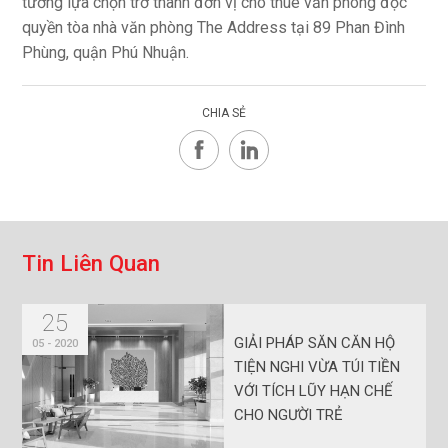
tưởng lựa chọn trở thành đơn vị cho thuê văn phòng độc
quyền tòa nhà văn phòng The Address tại 89 Phan Đình
Phùng, quận Phú Nhuận.
CHIA SẺ
T
i
n
L
i
ê
n
Q
u
a
n
25
GIẢI PHÁP SĂN CĂN HỘ
05 - 2020
TIỆN NGHI VỪA TÚI TIỀN
VỚI TÍCH LŨY HẠN CHẾ
CHO NGƯỜI TRẺ