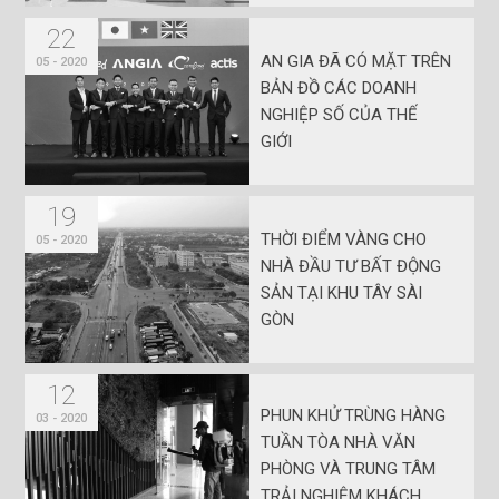
22
AN GIA ĐÃ CÓ MẶT TRÊN
05 - 2020
BẢN ĐỒ CÁC DOANH
NGHIỆP SỐ CỦA THẾ
GIỚI
19
THỜI ĐIỂM VÀNG CHO
05 - 2020
NHÀ ĐẦU TƯ BẤT ĐỘNG
SẢN TẠI KHU TÂY SÀI
GÒN
12
PHUN KHỬ TRÙNG HÀNG
03 - 2020
TUẦN TÒA NHÀ VĂN
PHÒNG VÀ TRUNG TÂM
TRẢI NGHIỆM KHÁCH