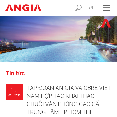
EN
T
i
n
t
ứ
c
TẬP ĐOÀN AN GIA VÀ CBRE VIỆT
12
NAM HỢP TÁC KHAI THÁC
03 - 2020
CHUỖI VĂN PHÒNG CAO CẤP
TRUNG TÂM TP HCM THE