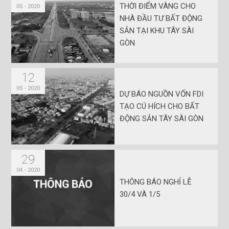
THỜI ĐIỂM VÀNG CHO
05 - 2020
NHÀ ĐẦU TƯ BẤT ĐỘNG
SẢN TẠI KHU TÂY SÀI
GÒN
12
05 - 2020
DỰ BÁO NGUỒN VỐN FDI
TẠO CÚ HÍCH CHO BẤT
ĐỘNG SẢN TÂY SÀI GÒN
29
04 - 2020
THÔNG BÁO NGHỈ LỄ
30/4 VÀ 1/5