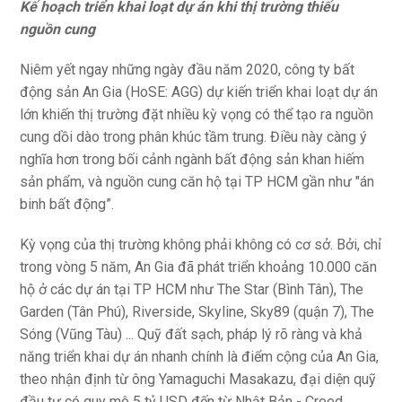
Kế hoạch triển khai loạt dự án khi thị trường thiếu
nguồn cung
Niêm yết ngay những ngày đầu năm 2020, công ty bất
động sản An Gia (HoSE: AGG) dự kiến triển khai loạt dự án
lớn khiến thị trường đặt nhiều kỳ vọng có thể tạo ra nguồn
cung dồi dào trong phân khúc tầm trung. Điều này càng ý
nghĩa hơn trong bối cảnh ngành bất động sản khan hiếm
sản phẩm, và nguồn cung căn hộ tại TP HCM gần như "án
binh bất động”.
Kỳ vọng của thị trường không phải không có cơ sở. Bởi, chỉ
trong vòng 5 năm, An Gia đã phát triển khoảng 10.000 căn
hộ ở các dự án tại TP HCM như The Star (Bình Tân), The
Garden (Tân Phú), Riverside, Skyline, Sky89 (quận 7), The
Sóng (Vũng Tàu) ... Quỹ đất sạch, pháp lý rõ ràng và khả
năng triển khai dự án nhanh chính là điểm cộng của An Gia,
theo nhận định từ ông Yamaguchi Masakazu, đại diện quỹ
đầu tư có quy mô 5 tỷ USD đến từ Nhật Bản - Creed