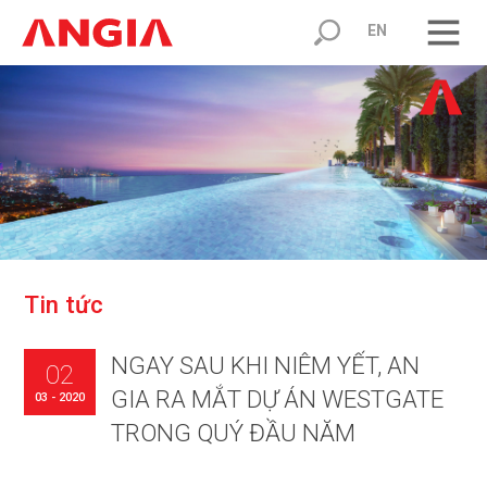
EN
T
i
n
t
ứ
c
NGAY SAU KHI NIÊM YẾT, AN
02
GIA RA MẮT DỰ ÁN WESTGATE
03 - 2020
TRONG QUÝ ĐẦU NĂM