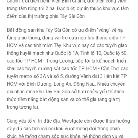
Chánh, đối diện bệnh viện Bình Chánh, đối diện công viên
trung tâm rộng tới 2 ha. Đặc biệt, dự án thuộc khu vực tâm
điểm của thị trường phía Tây Sài Gòn.
Bất động sản khu Tây Sài Gòn có ưu điểm "vàng" về hạ
tầng giao thông, đóng vai trò cửa ngõ lưu thông giữa TP
HCM và các tỉnh miền Tây. Khu vực này có các tuyến giao
thông huyết mạch như Quốc lộ 1A, Tỉnh lộ 10, Quốc lộ 50,
cao tốc TP HCM - Trung Lương; sắp tới là kế hoạch triển
khai các tuyến đường sắt cao tốc TP HCM - Cần Thơ, các
tuyến metro số 3A và số 5, đường Vành đai 3 liên kết TP
HCM với Bình Dương, Long An, Đồng Nai... Nhiều chuyên
gia nhận định khu Tây Sài Gòn sở hữu nhiều yếu tố đánh
thức tiềm năng bất động sản và có thể gia tăng giá trị
trong tương lai.
Cùng yếu tố vị trí đắc địa, Westgate còn được thừa hưởng
đầy đủ các tiện ích nội khu vượt mong đợi trong phân
khúc, hệ thống chăm sóc sức khỏe, hệ thống dịch vụ và