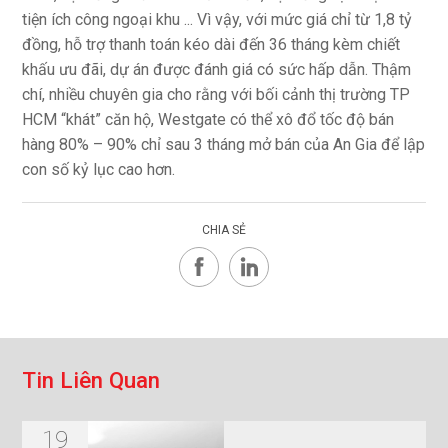
tiện ích công ngoại khu ... Vì vậy, với mức giá chỉ từ 1,8 tỷ
đồng, hỗ trợ thanh toán kéo dài đến 36 tháng kèm chiết
khấu ưu đãi, dự án được đánh giá có sức hấp dẫn. Thậm
chí, nhiều chuyên gia cho rằng với bối cảnh thị trường TP
HCM “khát” căn hộ, Westgate có thể xô đổ tốc độ bán
hàng 80% – 90% chỉ sau 3 tháng mở bán của An Gia để lập
con số kỷ lục cao hơn.
CHIA SẺ
T
i
n
L
i
ê
n
Q
u
a
n
19