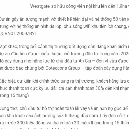
Westgate sở hữu công viên nội khu lên đến 1,9ha 
Dự án gây ấn tượng mạnh với thiết kế hiện đại và hệ thống 50 tiện
trung với hệ thống an ninh đa lớp, phủ sóng wifi khu tiện ích chung
QCVN01:2009/BYT…
Mặt khác, trong bối cảnh thị trường bất động sản đang khan hiếm n
dự án đầu tiên được chấp thuận chủ trương đầu tư trong năm 2020.
độ xây dựng nhờ năng lực từ chủ đầu tư An Gia – đơn vị vừa được
án được bảo chứng bởi Coteccons Group – tập đoàn xây dựng hà
Đặc biệt, dự kiến khi chính thức tung ra thị trường, khách hàng l
thức thanh toán cực kỳ ưu đãi: chỉ cần thanh toán 30% đến khi nhậ
trong 15 tháng).
Đồng thời, chủ đầu tư hỗ trợ hoàn toàn lãi vay và ân hạn nợ gốc để 
còn khó khăn sau ảnh hưởng của 6 tháng đầu năm. Lấy đơn cử 1 c
trả trước 300 triệu đồng và thanh toán 20 triệu/tháng trong 15 thán