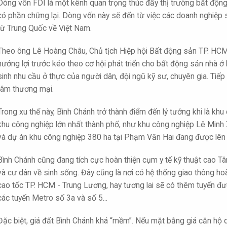
Dòng vốn FDI là một kênh quan trọng thúc đẩy thị trường bất độ
có phần chững lại. Dòng vốn này sẽ đến từ việc các doanh nghiệp
từ Trung Quốc về Việt Nam.
Theo ông Lê Hoàng Châu, Chủ tịch Hiệp hội Bất động sản TP. HCM
hưởng lợi trước kéo theo cơ hội phát triển cho bất động sản nhà ở
sinh nhu cầu ở thực của người dân, đội ngũ kỹ sư, chuyên gia. Tiếp 
tâm thương mại.
Trong xu thế này, Bình Chánh trở thành điểm đến lý tưởng khi là k
khu công nghiệp lớn nhất thành phố, như khu công nghiệp Lê Minh
và dự án khu công nghiệp 380 ha tại Phạm Văn Hai đang được lên k
Bình Chánh cũng đang tích cực hoàn thiện cụm y tế kỹ thuật cao Tân
và cư dân về sinh sống. Đây cũng là nơi có hệ thống giao thông hoàn
cao tốc TP. HCM - Trung Lương, hay tương lai sẽ có thêm tuyến đ
các tuyến Metro số 3a và số 5...
Đặc biệt, giá đất Bình Chánh khá “mềm”. Nếu mặt bằng giá căn hộ