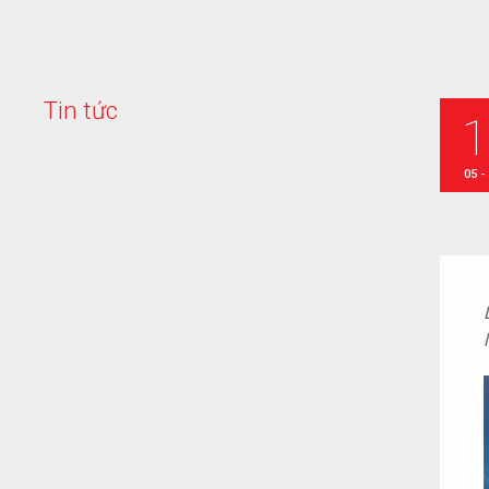
T
i
n
t
ứ
c
05 -