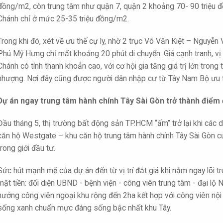
đồng/m2, còn trung tâm như quận 7, quận 2 khoảng 70- 90 triệu 
Chánh chỉ ở mức 25-35 triệu đồng/m2.
Trong khi đó, xét về ưu thế cự ly, nhờ 2 trục Võ Văn Kiệt – Nguyễn
Phú Mỹ Hưng chỉ mất khoảng 20 phút di chuyển. Giá cạnh tranh, vị t
Chánh có tính thanh khoản cao, với cơ hội gia tăng giá trị lớn tro
nhượng. Nơi đây cũng được người dân nhập cư từ Tây Nam Bộ ưu ti
Dự án ngay trung tâm hành chính Tây Sài Gòn trở thành điểm 
Đầu tháng 5, thị trường bất động sản TP.HCM “ấm” trở lại khi các d
căn hộ Westgate – khu căn hộ trung tâm hành chính Tây Sài Gòn c
trong giới đầu tư.
Sức hút mạnh mẽ của dự án đến từ vị trí đắt giá khi nằm ngay lõi t
mặt tiền: đối diện UBND - bệnh viện - công viên trung tâm - đại l
hưởng công viên ngoại khu rộng đến 2ha kết hợp với công viên nội 
sống xanh chuẩn mực đáng sống bậc nhất khu Tây.