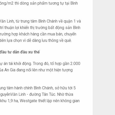
đồng/m2 thì dòng sản phẩm tương tự tại Bình
 Văn Linh, từ trung tâm Bình Chánh về quận 1 và
rí thuận lợi khiến thị trường bất động sản Bình
ng trường hợp khách hàng cần mua bán, chuyển
ên lựa chọn vì dễ dàng lưu thông về quê.
đầu tư dẫn đầu xu thế
ự án tái khởi động. Trong đó, tổ hợp gần 2.000
ủa An Gia đang nổi lên như một hiện tượng
rung tâm hành chính Bình Chánh, sở hữu tới 5
ộ NguyễnVăn Linh - đường Tân Túc. Nhờ thừa
khu 1,9 ha, Westgate thiết lập nên không gian