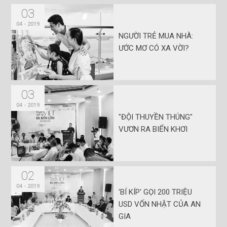
03
04 - 2019
NGƯỜI TRẺ MUA NHÀ:
ƯỚC MƠ CÓ XA VỜI?
03
04 - 2019
"ĐỘI THUYỀN THÚNG"
VƯƠN RA BIỂN KHƠI
02
04 - 2019
'BÍ KÍP' GỌI 200 TRIỆU
USD VỐN NHẬT CỦA AN
GIA