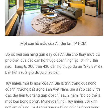
Một căn hộ mẫu của An Gia tại TP HCM.
Bộ số liệu bán hàng gần đây của An Gia cho thấy mức độ
phổ biến của các căn hộ thuộc doanh nghiệp lớn như thế
nào. Tháng 8, 300 trên 430 căn hộ thuộc dự án “Sky 89” đã
bán hết sau 2 giờ được chào bán.
Tuy nhiên, mối lo ngại của An Gia là tình trạng quá nóng
của thị trường bất động sản Việt Nam. Giá đất ở các vị trí
đắc địa liên tục tăng gấp đôi chỉ sau 2 năm. “Đó có thể là
một loại bong bóng”, Muneyoshi nói. Tuy nhiên, với kinh
nghiệm của người đã trải qua sự bùng nổ của bong bóng