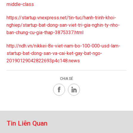
middle-class
https://startup.vnexpress.net/tin-tuc/hanh-trinh-khoi-
nghiep/startup-bat-dong-san-viet-tri-gia-nghin-ty-nho-
ban-chung-cu-gia-thap-3875337.html
http://ndh.vn/nikkei-8x-viet-nam-bo-100-000-usd-lam-
startup-bat-dong-san-va-cai-ket-gay-bat-ngo-
20190129042822693p4c148.news
CHIA SẺ
T
i
n
L
i
ê
n
Q
u
a
n