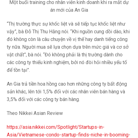
Một buổi training cho nhân viên kinh doanh khi ra mắt dự
án mới của An Gia
“Thị trường thực sự khốc liệt và sẽ tiếp tục khốc liệt như
vậy”, bà Đỗ Thị Thu Hằng nói. “Khi nguồn cung dồi dào, khi
đó không còn là câu chuyện về vị thế hay danh tiếng công
ty nữa. Người mua sẽ lựa chọn dựa trên mức giá và cơ sở
vật chất”, bà nói. “Đó không phải là thị trường dành cho
các công ty thiếu kinh nghiệm, bởi nó đòi hỏi nhiều yếu tố
để tồn tại”.
An Gia trả tiền hoa hồng cao hơn những công ty bất động
sản khác, lên tới 1,5% đối với các nhân viên bán hàng và
3,5% đối với các công ty bán hàng.
Theo Nikkei Asian Review
https://asia.nikkei.com/Spotlight/Startups-in-
Asia/Vietnamese-condo-startup-finds-niche-in-booming-