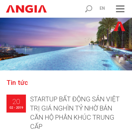
EN
T
i
n
t
ứ
c
STARTUP BẤT ĐỘNG SẢN VIỆT
20
TRỊ GIÁ NGHÌN TỶ NHỜ BÁN
02 - 2019
CĂN HỘ PHÂN KHÚC TRUNG
CẤP