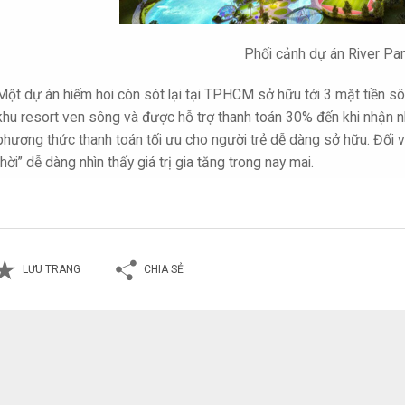
Phối cảnh dự án River P
Một dự án hiếm hoi còn sót lại tại TP.HCM sở hữu tới 3 mặt tiền sôn
khu resort ven sông và được hỗ trợ thanh toán 30% đến khi nhận nh
phương thức thanh toán tối ưu cho người trẻ dễ dàng sở hữu. Đối 
“hời” dễ dàng nhìn thấy giá trị gia tăng trong nay mai.
LƯU TRANG
CHIA SẺ