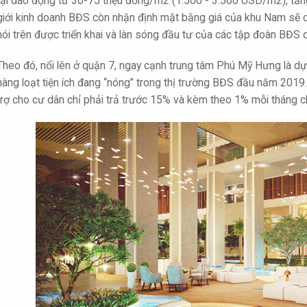
tại dao động từ 30-75 triệu đồng/m2 (1.500 - 3.500 USD/m2), tă
giới kinh doanh BĐS còn nhận định mặt bằng giá của khu Nam sẽ c
nói trên được triển khai và làn sóng đầu tư của các tập đoàn BĐS 
Theo đó, nổi lên ở quận 7, ngay cạnh trung tâm Phú Mỹ Hưng là d
hàng loạt tiện ích đang “nóng” trong thị trường BĐS đầu năm 2019. 
trợ cho cư dân chỉ phải trả trước 15% và kèm theo 1% mỗi tháng c