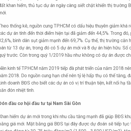
đất khan hiếm, thủ tục dự án ngày càng siết chặt khiến thị trường
mới.
Theo thống kê, nguồn cung TP.HCM có dấu hiệu thuyên giảm khá 
các dự án tính đến thời điểm hiện tại đã giảm đến 44,5%. Trong đó
32,6%, bình dân sụt giảm mạnh đến 69,7%. Cụ thể, thị trường că
bán từ 13 dự án, trong đó có 5 dự án mới và 8 dự án hiện hữu. Số
quý trước. Còn trong quý 1/2019 hầu như không có dự án được ch
Nền kinh tế TP.HCM năm 2019 tiếp đà phát triển của năm 2018 nê
năm 2018. Do nguồn cung hạn chế nên tỷ lệ hấp thụ có thể tăng, đ
kinh doanh BĐS cho biết các dự án có vị trí thuận tiện, kết nối hạ 
săn đón nhiệt tình.
Đón đầu cơ hội đầu tư tại Nam Sài Gòn
Khan hiếm dự án mới trong khi nhu cầu tăng mạnh đã giúp BĐS khu
bằng giá mới. Mặt bằng giá BĐS tại đây được dự đoán sẽ tiếp tục 