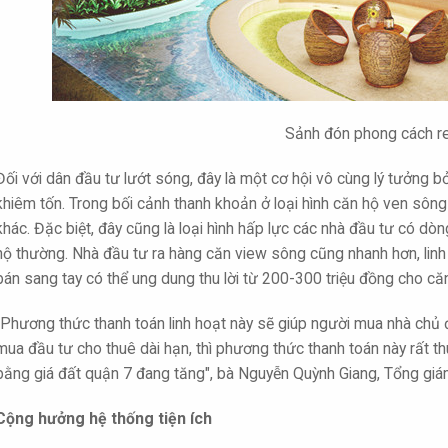
Sảnh đón phong cách r
Đối với dân đầu tư lướt sóng, đây là một cơ hội vô cùng lý tưởng 
khiêm tốn. Trong bối cảnh thanh khoản ở loại hình căn hộ ven sôn
khác. Đặc biệt, đây cũng là loại hình hấp lực các nhà đầu tư có dòn
hộ thường. Nhà đầu tư ra hàng căn view sông cũng nhanh hơn, lin
bán sang tay có thể ung dung thu lời từ 200-300 triệu đồng cho căn 
"Phương thức thanh toán linh hoạt này sẽ giúp người mua nhà chủ đ
mua đầu tư cho thuê dài hạn, thì phương thức thanh toán này rất thu
bằng giá đất quận 7 đang tăng", bà Nguyễn Quỳnh Giang, Tổng gi
Cộng hưởng hệ thống tiện ích