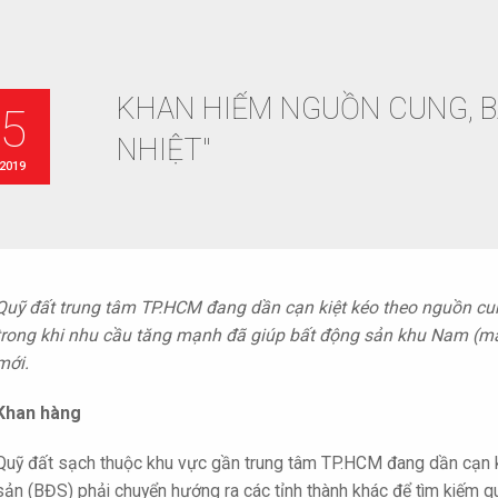
KHAN HIẾM NGUỒN CUNG, B
25
NHIỆT"
 2019
Quỹ đất trung tâm TP.HCM đang dần cạn kiệt kéo theo nguồn cu
trong khi nhu cầu tăng mạnh đã giúp bất động sản khu Nam (mà 
mới.
Khan hàng
Quỹ đất sạch thuộc khu vực gần trung tâm TP.HCM đang dần cạn k
sản (BĐS) phải chuyển hướng ra các tỉnh thành khác để tìm kiếm q