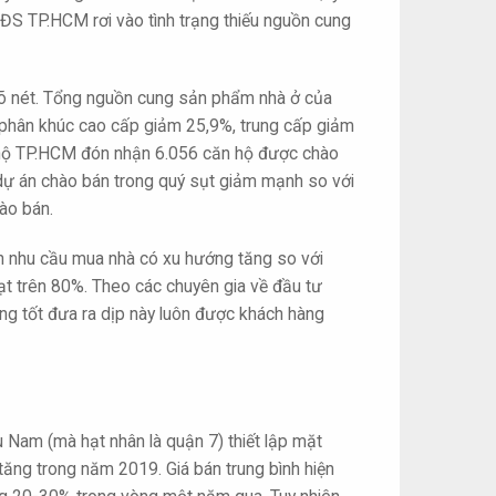
 BĐS TP.HCM rơi vào tình trạng thiếu nguồn cung
rõ nét. Tổng nguồn cung sản phẩm nhà ở của
, phân khúc cao cấp giảm 25,9%, trung cấp giảm
n hộ TP.HCM đón nhận 6.056 căn hộ được chào
 dự án chào bán trong quý sụt giảm mạnh so với
ào bán.
n nhu cầu mua nhà có xu hướng tăng so với
ạt trên 80%. Theo các chuyên gia về đầu tư
tầng tốt đưa ra dịp này luôn được khách hàng
 Nam (mà hạt nhân là quận 7) thiết lập mặt
tăng trong năm 2019. Giá bán trung bình hiện