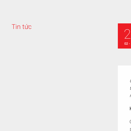
T
i
n
t
ứ
c
02 -