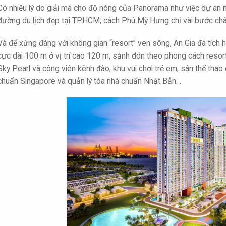
Có nhiều lý do giải mã cho độ nóng của Panorama như việc dự án 
đường du lịch đẹp tại TP.HCM; cách Phú Mỹ Hưng chỉ vài bước chân
Và để xứng đáng với không gian “resort” ven sông, An Gia đã tích 
cực dài 100 m ở vị trí cao 120 m, sảnh đón theo phong cách resor
Sky Pearl và công viên kênh đào, khu vui chơi trẻ em, sân thể thao
chuẩn Singapore và quản lý tòa nhà chuẩn Nhật Bản…