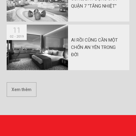
QUẬN 7 "TĂNG NHIỆT"
11
02 - 2019
AI RỒI CŨNG CẦN MỘT
CHỐN AN YÊN TRONG
ĐỜI
Xem thêm