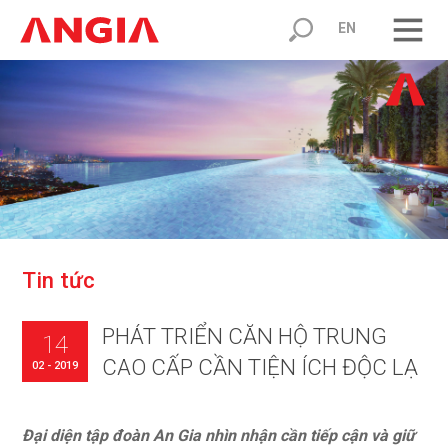
EN
T
i
n
t
ứ
c
PHÁT TRIỂN CĂN HỘ TRUNG
14
CAO CẤP CẦN TIỆN ÍCH ĐỘC LẠ
02 - 2019
Đại diện tập đoàn An Gia nhìn nhận cần tiếp cận và giữ