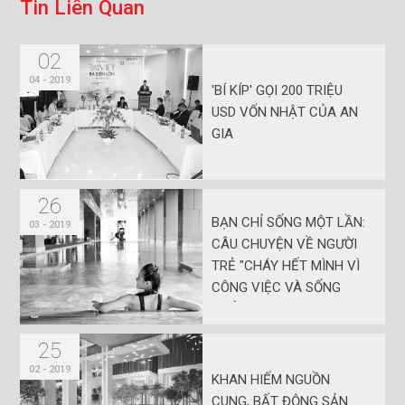
T
i
n
L
i
ê
n
Q
u
a
n
02
04 - 2019
'BÍ KÍP' GỌI 200 TRIỆU
USD VỐN NHẬT CỦA AN
GIA
26
BẠN CHỈ SỐNG MỘT LẦN:
03 - 2019
CÂU CHUYỆN VỀ NGƯỜI
TRẺ "CHÁY HẾT MÌNH VÌ
CÔNG VIỆC VÀ SỐNG
HƯỞNG THỤ"
25
02 - 2019
KHAN HIẾM NGUỒN
CUNG, BẤT ĐỘNG SẢN