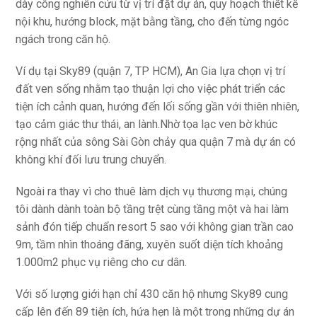
dày công nghiên cứu từ vị trí đặt dự án, quy hoạch thiết kế
nội khu, hướng block, mặt bằng tầng, cho đến từng ngóc
ngách trong căn hộ.
Ví dụ tại Sky89 (quận 7, TP HCM), An Gia lựa chọn vị trí
đất ven sống nhằm tạo thuận lợi cho việc phát triển các
tiện ích cảnh quan, hướng đến lối sống gần với thiên nhiên,
tạo cảm giác thư thái, an lành.Nhờ tọa lạc ven bờ khúc
rộng nhất của sông Sài Gòn chảy qua quận 7 mà dự án có
không khí đối lưu trung chuyển.
Ngoài ra thay vì cho thuê làm dịch vụ thương mại, chúng
tôi dành dành toàn bộ tầng trệt cùng tầng một và hai làm
sảnh đón tiếp chuẩn resort 5 sao với không gian trần cao
9m, tầm nhìn thoáng đãng, xuyên suốt diện tích khoảng
1.000m2 phục vụ riêng cho cư dân.
Với số lượng giới hạn chỉ 430 căn hộ nhưng Sky89 cung
cấp lên đến 89 tiện ích, hứa hẹn là một trong những dự án