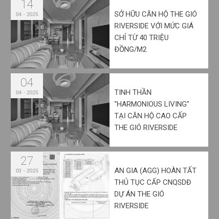
14
SỞ HỮU CĂN HỘ THE GIÓ
04 - 2025
RIVERSIDE VỚI MỨC GIÁ
CHỈ TỪ 40 TRIỆU
ĐỒNG/M2
04
TINH THẦN
04 - 2025
"HARMONIOUS LIVING"
TẠI CĂN HỘ CAO CẤP
THE GIÓ RIVERSIDE
27
AN GIA (AGG) HOÀN TẤT
03 - 2025
THỦ TỤC CẤP CNQSDĐ
DỰ ÁN THE GIÓ
RIVERSIDE