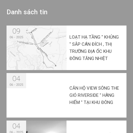
D
a
n
h
s
á
c
h
t
i
n
09
LOẠT HẠ TẦNG " KHỦNG
06 - 2025
" SẮP CÁN ĐÍCH , THỊ
TRƯỜNG ĐỊA ỐC KHU
ĐÔNG TĂNG NHIỆT
04
06 - 2025
CĂN HỘ VIEW SÔNG THE
GIÓ RIVERSIDE " HÀNG
HIẾM " TẠI KHU ĐÔNG
04
06 - 2025