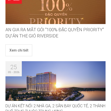
AN GIA RA MẮT GÓI "100% ĐẶC QUYỀN PRIORITY"
DỰ ÁN THE GIÓ RIVERSIDE
Xem chi tiết
25
05 - 2026
DỰ ÁN KẾT NỐI 2 NHÀ GA, 2 SÂN BAY QUỐC TẾ, 2 THÀNH