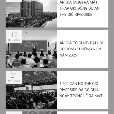
AN GIA (AGG) RA MẮT
THÁP GIÓ ĐÔNG DỰ ÁN
THE GIÓ RIVERSIDE
17
05 - 2025
AN GIA TỔ CHỨC ĐẠI HỘI
CỔ ĐÔNG THƯỜNG NIÊN
NĂM 2025
21
04 - 2025
1.200 CĂN HỘ THE GIÓ
RIVERSIDE ĐÃ CÓ CHỦ
NGAY TRONG LỄ RA MẮT