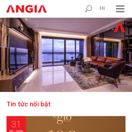
EN
T
i
n
t
ứ
c
n
ổ
i
b
ậ
t
31
07 - 2026