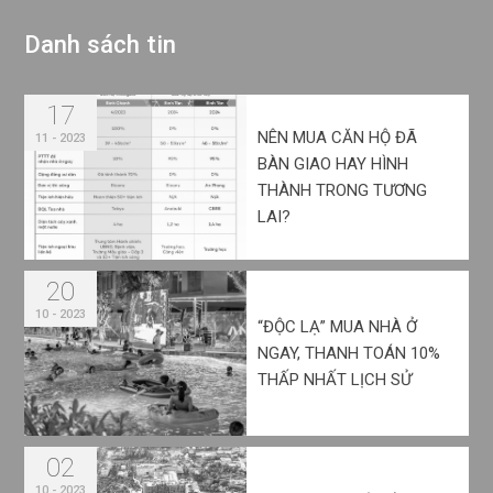
D
a
n
h
s
á
c
h
t
i
n
17
NÊN MUA CĂN HỘ ĐÃ
11 - 2023
BÀN GIAO HAY HÌNH
THÀNH TRONG TƯƠNG
LAI?
20
10 - 2023
“ĐỘC LẠ” MUA NHÀ Ở
NGAY, THANH TOÁN 10%
THẤP NHẤT LỊCH SỬ
02
10 - 2023