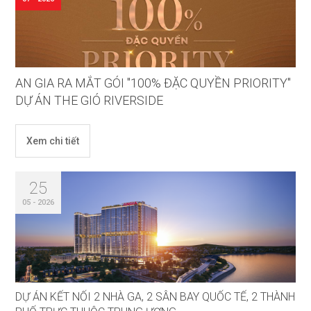
AN GIA RA MẮT GÓI "100% ĐẶC QUYỀN PRIORITY"
DỰ ÁN THE GIÓ RIVERSIDE
Xem chi tiết
25
05 - 2026
DỰ ÁN KẾT NỐI 2 NHÀ GA, 2 SÂN BAY QUỐC TẾ, 2 THÀNH