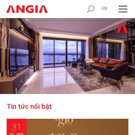
EN
T
i
n
t
ứ
c
n
ổ
i
b
ậ
t
31
07 - 2026