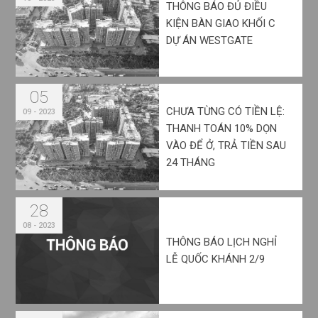
THÔNG BÁO ĐỦ ĐIỀU
KIỆN BÀN GIAO KHỐI C
DỰ ÁN WESTGATE
05
CHƯA TỪNG CÓ TIỀN LỆ:
09 - 2023
THANH TOÁN 10% DỌN
VÀO ĐỂ Ở, TRẢ TIỀN SAU
24 THÁNG
28
08 - 2023
THÔNG BÁO LỊCH NGHỈ
LỄ QUỐC KHÁNH 2/9