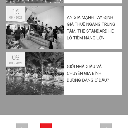
16
AN GIA MẠNH TAY ĐỊNH
08 - 2023
GIÁ THUÊ NGANG TRUNG
TÂM, THE STANDARD HÉ
LỘ TIỀM NĂNG LỚN
08
08 - 2023
GIỚI NHÀ GIÀU VÀ
CHUYÊN GIA BÌNH
DƯƠNG ĐANG Ở ĐÂU?