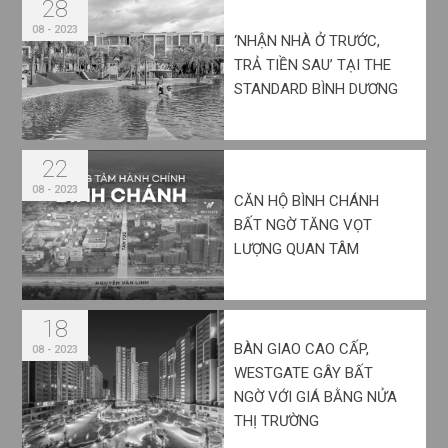
28
08 - 2023
‘NHẬN NHÀ Ở TRƯỚC,
TRẢ TIỀN SAU’ TẠI THE
STANDARD BÌNH DƯƠNG
22
08 - 2023
CĂN HỘ BÌNH CHÁNH
BẤT NGỜ TĂNG VỌT
LƯỢNG QUAN TÂM
18
BÀN GIAO CAO CẤP,
08 - 2023
WESTGATE GÂY BẤT
NGỜ VỚI GIÁ BẰNG NỬA
THỊ TRƯỜNG