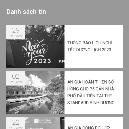
D
a
n
h
s
á
c
h
t
i
n
29
12 - 2022
THÔNG BÁO LỊCH NGHỈ
TẾT DƯƠNG LỊCH 2023
02
AN GIA HOÀN THIỆN SỔ
12 - 2022
HỒNG CHO 75 CĂN NHÀ
PHỐ ĐẦU TIÊN TẠI THE
STANDARD BÌNH DƯƠNG
22
AN GIA CÔNG BỐ HỢP
11 - 2022