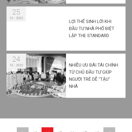
25
10 - 2022
LỢI THẾ SINH LỜI KHI
ĐẦU TƯ NHÀ PHỐ BIỆT
LẬP THE STANDARD
24
NHIỀU ƯU ĐÃI TÀI CHÍNH
10 - 2022
TỪ CHỦ ĐẦU TƯ GIÚP
NGƯỜI TRẺ DỄ "TẬU"
NHÀ