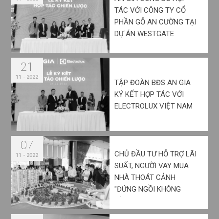
TÁC VỚI CÔNG TY CỔ
PHẦN GỖ AN CƯỜNG TẠI
DỰ ÁN WESTGATE
21
11 - 2022
TẬP ĐOÀN BĐS AN GIA
KÝ KẾT HỢP TÁC VỚI
ELECTROLUX VIỆT NAM
07
CHỦ ĐẦU TƯ HỖ TRỢ LÃI
11 - 2022
SUẤT, NGƯỜI VAY MUA
NHÀ THOÁT CẢNH
"ĐỨNG NGỒI KHÔNG
YÊN"