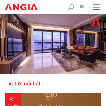
EN
T
i
n
t
ứ
c
n
ổ
i
b
ậ
t
31
07 - 2026