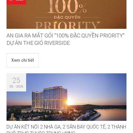
AN GIA RA MẮT GÓI "100% ĐẶC QUYỀN PRIORITY"
DỰ ÁN THE GIÓ RIVERSIDE
Xem chi tiết
25
05 - 2026
DỰ ÁN KẾT NỐI 2 NHÀ GA, 2 SÂN BAY QUỐC TẾ, 2 THÀNH