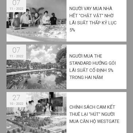
07
NGƯỜI VAY MUA NHÀ
11 - 2022
HẾT "CHẬT VẬT" NHỜ
LÃI SUẤT THẤP KỶ LỤC
5%
07
NGƯỜI MUA THE
11 - 2022
STANDARD HƯỞNG GÓI
LÃI SUẤT CỐ ĐỊNH 5%
TRONG HAI NĂM
27
10 - 2022
CHÍNH SÁCH CAM KẾT
THUÊ LẠI "HÚT" NGƯỜI
MUA CĂN HỘ WESTGATE