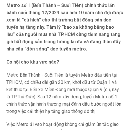
Metro số 1 (Bến Thành – Suối Tiên) chính thức lăn
bánh cuối tháng 12/2024 sau hơn 10 năm chờ đợi được
xem là “cú hích” cho thị trường bất động sản dọc
tuyến hạ tầng này. Tâm lý “bao xa không bằng bao
lâu” của người mua nhà TP.HCM cùng tiềm năng tăng
giá bất động sản trong tương lai đã và đang thúc đẩy
nhu cầu “đón sóng” dọc tuyến metro.
Cơ hội cho khu vực nào?
Metro Bến Thành - Suối Tiên là tuyến Metro đầu tiên tại
TP.HCM, có chiều dài gần 20 km, khởi đầu từ Quận 1 và
kết thúc tại Bến xe Miền Đông mới thuộc Quận 9 (cũ, nay
là TP.Thủ Đức). Sau 12 năm xây dựng, tuyến Metro số 1
chính thức vận hành thương mại đánh dấu bước ngoặt lớn
trong việc cải thiện hạ tầng giao thông đô thị.
Việc Metro đi vào hoạt động không chỉ giảm ùn tắc giao