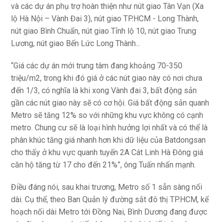
và các dự án phụ trợ hoàn thiện như nút giao Tân Vạn (Xa
lộ Hà Nội – Vành Đai 3), nút giao TP.HCM - Long Thành,
nút giao Bình Chuẩn, nút giao Tỉnh lộ 10, nút giao Trung
Lương, nút giao Bến Lức Long Thành...
“Giá các dự án mới trung tâm đang khoảng 70-350
triệu/m2, trong khi đó giá ở các nút giao này có nơi chưa
đến 1/3, có nghĩa là khi xong Vành đai 3, bất động sản
gần các nút giao này sẽ có cơ hội. Giá bất động sản quanh
Metro sẽ tăng 12% so với những khu vực không có cạnh
metro. Chung cư sẽ là loại hình hưởng lợi nhất và có thể là
phân khúc tăng giá nhanh hơn khi dữ liệu của Batdongsan
cho thấy ở khu vực quanh tuyến 2A Cát Linh Hà Đông giá
căn hộ tăng từ 17 cho đến 21%”, ông Tuấn nhấn mạnh.
Điều đáng nói, sau khai trương, Metro số 1 sẵn sàng nối
dài. Cụ thể, theo Ban Quản lý đường sắt đô thị TP.HCM, kế
hoạch nối dài Metro tới Đồng Nai, Bình Dương đang được