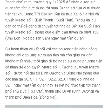
“manh nha” ra thị trường quý 1/2025 đã nhận được sự
quan tâm tích cực từ người mua. Dự án sở hữu vị trí thuận
tiện tại khu Đông TP.HCM khi liền kề trục Xa lộ Hà Nội và
tuyến Metro số 1 (Bến Thành - Suối Tiên). Từ dự án, cư
dân có thể dễ dàng di chuyển tới nhà ga Bến Xe Suối Tiên
tuyến Metro số 1 thông qua điểm đầu tuyến xe buýt 150
(Chợ Lớn- Ngã ba Tân Vạn) ngay mặt tiền dự án.
Sự hoàn thiện về kết nối với các phương tiện công cộng
không chỉ đáp ứng sự thuận tiện mà còn giúp cư dân
không mất nhiều thời gian đi bộ hoặc sử dụng phương tiện
cá nhân để đón tuyến Metro số 1. Tương lai, tuyến Metro
số 1 được nối dài tới Bình Dương và Đồng Nai thông qua
các nhà ga S0, S1.1, S2.1, S2.2, S2.3. Trong đó, nhà ga
S2.1 ngay mặt tiền dự án này sẽ kết nối trực tiếp tới thành
phố Thủ Đức (Tp.HCM), thành phố Dĩ An (Bình Dương) và
thành phố Biên Hòa (Đồng Nai).