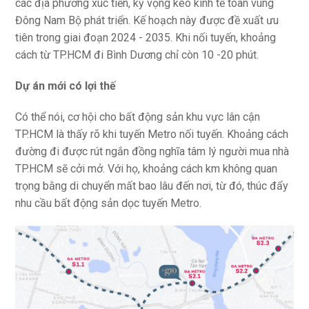
các địa phương xúc tiến, kỳ vọng kéo kinh tế toàn vùng
Đông Nam Bộ phát triển. Kế hoạch này được đề xuất ưu
tiên trong giai đoạn 2024 - 2035. Khi nối tuyến, khoảng
cách từ TP.HCM đi Bình Dương chỉ còn 10 -20 phút.
Dự án mới có lợi thế
Có thể nói, cơ hội cho bất động sản khu vực lân cận
TP.HCM là thấy rõ khi tuyến Metro nối tuyến. Khoảng cách
đường đi được rút ngắn đồng nghĩa tâm lý người mua nhà
TP.HCM sẽ cởi mở. Với họ, khoảng cách km không quan
trọng bằng di chuyển mất bao lâu đến nơi, từ đó, thúc đẩy
nhu cầu bất động sản dọc tuyến Metro.