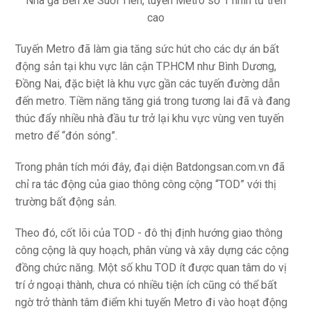
Nhà gà Bến xe Suối Tiên, tuyến Metro số 1 nhìn từ trên
cao
Tuyến Metro đã làm gia tăng sức hút cho các dự án bất
động sản tại khu vực lân cận TP.HCM như Bình Dương,
Đồng Nai, đặc biệt là khu vực gần các tuyến đường dẫn
đến metro. Tiềm năng tăng giá trong tương lai đã và đang
thúc đẩy nhiều nhà đầu tư trở lại khu vực vùng ven tuyến
metro để “đón sóng”.
Trong phân tích mới đây, đại diện Batdongsan.com.vn đã
chỉ ra tác động của giao thông công cộng “TOD” với thị
trường bất động sản.
Theo đó, cốt lõi của TOD - đô thị định hướng giao thông
công cộng là quy hoạch, phân vùng và xây dựng các cộng
đồng chức năng. Một số khu TOD ít được quan tâm do vị
trí ở ngoại thành, chưa có nhiều tiện ích cũng có thể bất
ngờ trở thành tâm điểm khi tuyến Metro đi vào hoạt động