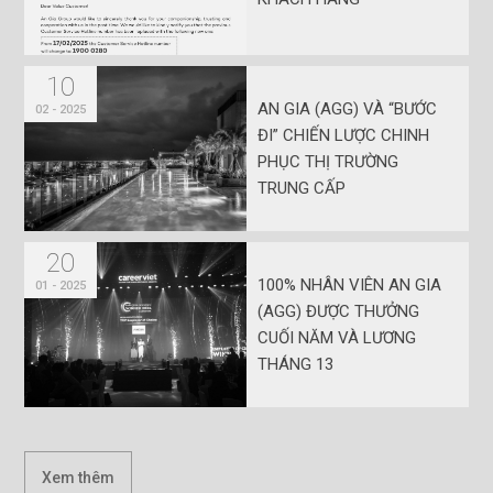
10
AN GIA (AGG) VÀ “BƯỚC
02 - 2025
ĐI” CHIẾN LƯỢC CHINH
PHỤC THỊ TRƯỜNG
TRUNG CẤP
20
100% NHÂN VIÊN AN GIA
01 - 2025
(AGG) ĐƯỢC THƯỞNG
CUỐI NĂM VÀ LƯƠNG
THÁNG 13
Xem thêm