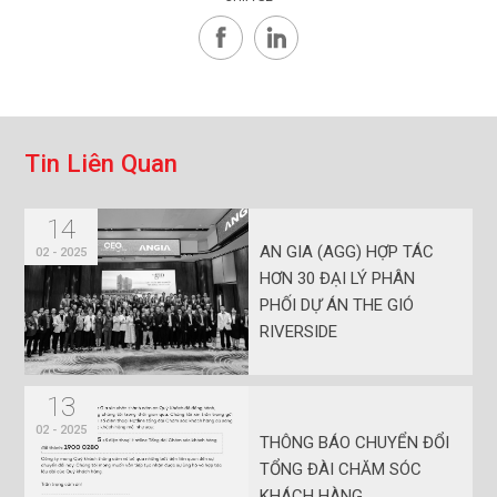
T
i
n
L
i
ê
n
Q
u
a
n
14
AN GIA (AGG) HỢP TÁC
02 - 2025
HƠN 30 ĐẠI LÝ PHÂN
PHỐI DỰ ÁN THE GIÓ
RIVERSIDE
13
02 - 2025
THÔNG BÁO CHUYỂN ĐỔI
TỔNG ĐÀI CHĂM SÓC
KHÁCH HÀNG