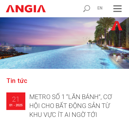
EN
T
i
n
t
ứ
c
METRO SỐ 1 “LĂN BÁNH”, CƠ
21
HỘI CHO BẤT ĐỘNG SẢN TỪ
01 - 2025
KHU VỰC ÍT AI NGỜ TỚI