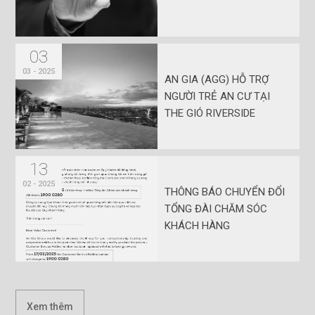
03
03 - 2025
AN GIA (AGG) HỖ TRỢ
NGƯỜI TRẺ AN CƯ TẠI
THE GIÓ RIVERSIDE
13
02 - 2025
THÔNG BÁO CHUYỂN ĐỔI
TỔNG ĐÀI CHĂM SÓC
KHÁCH HÀNG
Xem thêm