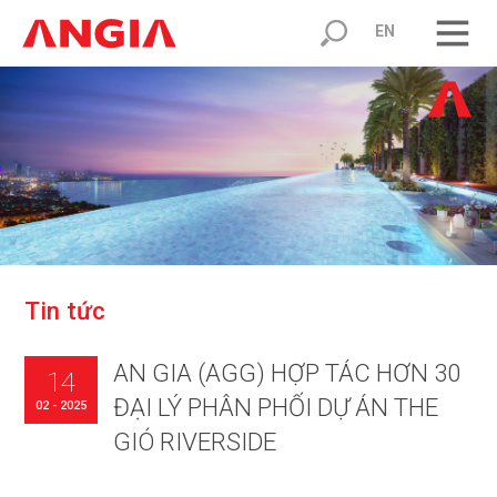
EN
T
i
n
t
ứ
c
AN GIA (AGG) HỢP TÁC HƠN 30
14
ĐẠI LÝ PHÂN PHỐI DỰ ÁN THE
02 - 2025
GIÓ RIVERSIDE