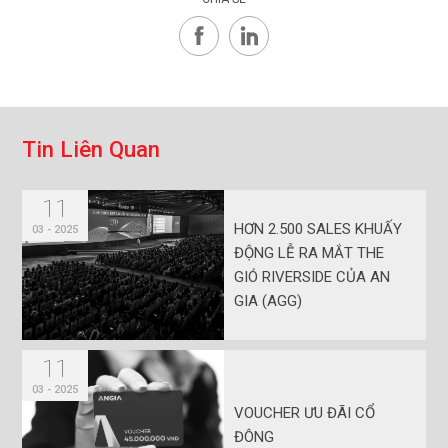
T
i
n
L
i
ê
n
Q
u
a
n
11
HƠN 2.500 SALES KHUẤY
03 - 2025
ĐỘNG LỄ RA MẮT THE
GIÓ RIVERSIDE CỦA AN
GIA (AGG)
11
03 - 2025
VOUCHER ƯU ĐÃI CỔ
ĐÔNG