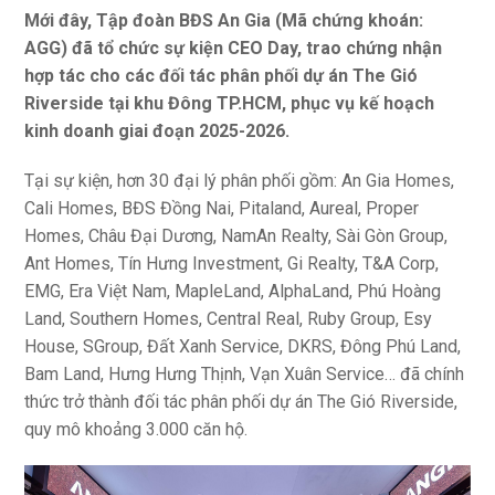
Mới đây, Tập đoàn BĐS An Gia (Mã chứng khoán:
AGG) đã tổ chức sự kiện CEO Day, trao chứng nhận
hợp tác cho các đối tác phân phối dự án The Gió
Riverside tại khu Đông TP.HCM, phục vụ kế hoạch
kinh doanh giai đoạn 2025-2026.
Tại sự kiện, hơn 30 đại lý phân phối gồm: An Gia Homes,
Cali Homes, BĐS Đồng Nai, Pitaland, Aureal, Proper
Homes, Châu Đại Dương, NamAn Realty, Sài Gòn Group,
Ant Homes, Tín Hưng Investment, Gi Realty, T&A Corp,
EMG, Era Việt Nam, MapleLand, AlphaLand, Phú Hoàng
Land, Southern Homes, Central Real, Ruby Group, Esy
House, SGroup, Đất Xanh Service, DKRS, Đông Phú Land,
Bam Land, Hưng Hưng Thịnh, Vạn Xuân Service… đã chính
thức trở thành đối tác phân phối dự án The Gió Riverside,
quy mô khoảng 3.000 căn hộ.