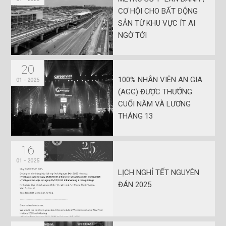
CƠ HỘI CHO BẤT ĐỘNG
SẢN TỪ KHU VỰC ÍT AI
NGỜ TỚI
20
100% NHÂN VIÊN AN GIA
01 - 2025
(AGG) ĐƯỢC THƯỞNG
CUỐI NĂM VÀ LƯƠNG
THÁNG 13
16
01 - 2025
LỊCH NGHỈ TẾT NGUYÊN
ĐÁN 2025