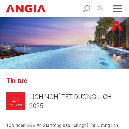
EN
T
i
n
t
ứ
c
LỊCH NGHỈ TẾT DƯƠNG LỊCH
27
2025
12 - 2024
Tập đoàn BĐS An Gia thông báo lịch nghỉ Tết Dương lịch