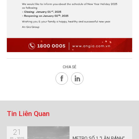
CHIA SẺ
T
i
n
L
i
ê
n
Q
u
a
n
21
METRO SỐ 1 “LĂN BÁNH”,
01 - 2025