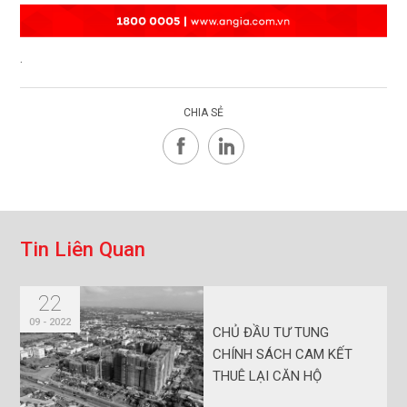
.
CHIA SẺ
T
i
n
L
i
ê
n
Q
u
a
n
22
09 - 2022
CHỦ ĐẦU TƯ TUNG
CHÍNH SÁCH CAM KẾT
THUÊ LẠI CĂN HỘ