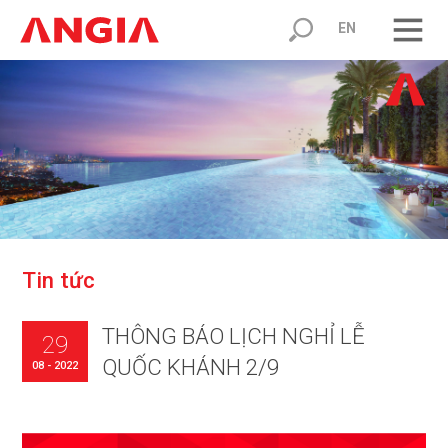
EN
T
i
n
t
ứ
c
THÔNG BÁO LỊCH NGHỈ LỄ
29
QUỐC KHÁNH 2/9
08 - 2022