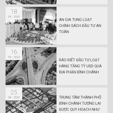
18
09 - 2022
AN GIA TUNG LOẠT
CHÍNH SÁCH ĐẦU TƯ AN
TOÀN
16
09 - 2022
RÁO RIẾT ĐẦU TƯ LOẠT
HÀNG TẦNG TỶ USD QUA
ĐỊA PHẬN BÌNH CHÁNH
25
TRUNG TÂM THÀNH PHỐ
08 - 2022
BÌNH CHÁNH TƯƠNG LAI
ĐƯỢC QUY HOẠCH NHƯ