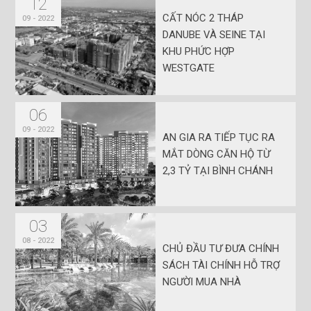
12
CẤT NÓC 2 THÁP
09 - 2022
DANUBE VÀ SEINE TẠI
KHU PHỨC HỢP
WESTGATE
06
09 - 2022
AN GIA RA TIẾP TỤC RA
MẮT DÒNG CĂN HỘ TỪ
2,3 TỶ TẠI BÌNH CHÁNH
03
08 - 2022
CHỦ ĐẦU TƯ ĐƯA CHÍNH
SÁCH TÀI CHÍNH HỖ TRỢ
NGƯỜI MUA NHÀ