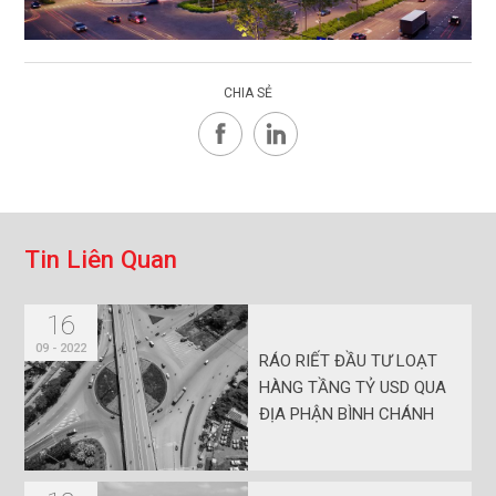
CHIA SẺ
T
i
n
L
i
ê
n
Q
u
a
n
16
09 - 2022
RÁO RIẾT ĐẦU TƯ LOẠT
HÀNG TẦNG TỶ USD QUA
ĐỊA PHẬN BÌNH CHÁNH