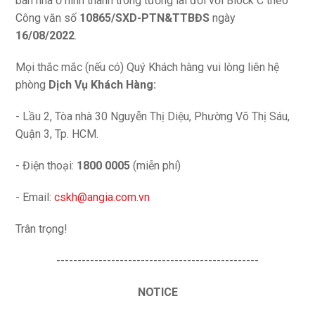
bán nhà ở hình thành trong tương lai đối với Block C theo
Công văn số
10865/SXD-PTN&TTBĐS
ngày
16/08/2022
.
Mọi thắc mắc (nếu có) Quý Khách hàng vui lòng liên hệ
phòng
Dịch Vụ Khách Hàng:
- Lầu 2, Tòa nhà 30 Nguyễn Thị Diệu, Phường Võ Thị Sáu,
Quận 3, Tp. HCM.
- Điện thoại:
1800 0005
(miễn phí)
- Email:
cskh@angia.com.vn
Trân trọng!
------------------------------------------------
NOTICE