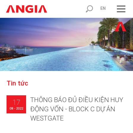
EN
T
i
n
t
ứ
c
THÔNG BÁO ĐỦ ĐIỀU KIỆN HUY
17
ĐỘNG VỐN - BLOCK C DỰ ÁN
08 - 2022
WESTGATE