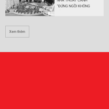
NHÀ THOÁT CẢNH
"ĐỨNG NGỒI KHÔNG
YÊN"
Xem thêm