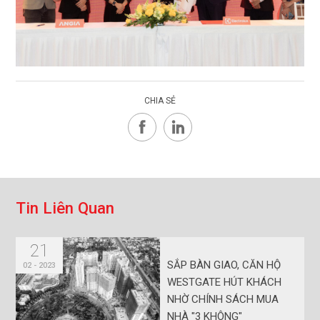
CHIA SẺ
T
i
n
L
i
ê
n
Q
u
a
n
21
SẮP BÀN GIAO, CĂN HỘ
02 - 2023
WESTGATE HÚT KHÁCH
NHỜ CHÍNH SÁCH MUA
NHÀ "3 KHÔNG"