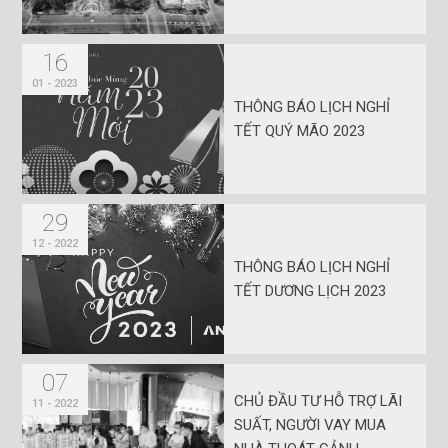
16
01 - 2023
THÔNG BÁO LỊCH NGHỈ
TẾT QUÝ MÃO 2023
29
12 - 2022
THÔNG BÁO LỊCH NGHỈ
TẾT DƯƠNG LỊCH 2023
07
CHỦ ĐẦU TƯ HỖ TRỢ LÃI
11 - 2022
SUẤT, NGƯỜI VAY MUA