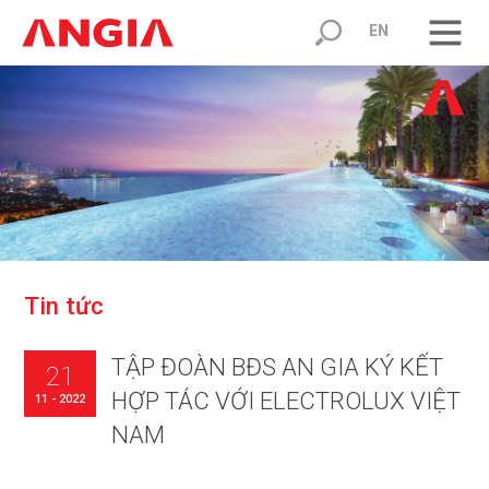
EN
T
i
n
t
ứ
c
TẬP ĐOÀN BĐS AN GIA KÝ KẾT
21
HỢP TÁC VỚI ELECTROLUX VIỆT
11 - 2022
NAM