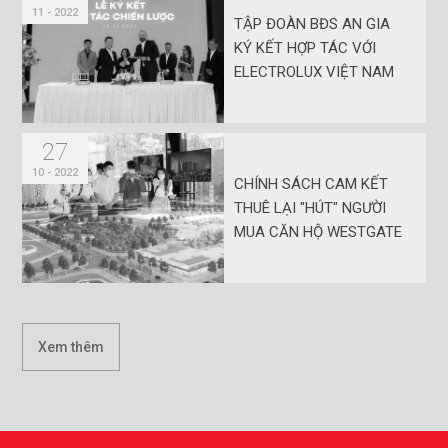
11 - 2022
TẬP ĐOÀN BĐS AN GIA
KÝ KẾT HỢP TÁC VỚI
ELECTROLUX VIỆT NAM
27
10 - 2022
CHÍNH SÁCH CAM KẾT
THUÊ LẠI "HÚT" NGƯỜI
MUA CĂN HỘ WESTGATE
Xem thêm