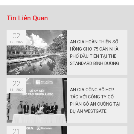
T
i
n
L
i
ê
n
Q
u
a
n
02
AN GIA HOÀN THIỆN SỔ
12 - 2022
HỒNG CHO 75 CĂN NHÀ
PHỐ ĐẦU TIÊN TẠI THE
STANDARD BÌNH DƯƠNG
22
AN GIA CÔNG BỐ HỢP
11 - 2022
TÁC VỚI CÔNG TY CỔ
PHẦN GỖ AN CƯỜNG TẠI
DỰ ÁN WESTGATE
21