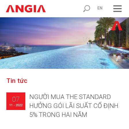
EN
T
i
n
t
ứ
c
NGƯỜI MUA THE STANDARD
07
HƯỞNG GÓI LÃI SUẤT CỐ ĐỊNH
11 - 2022
5% TRONG HAI NĂM