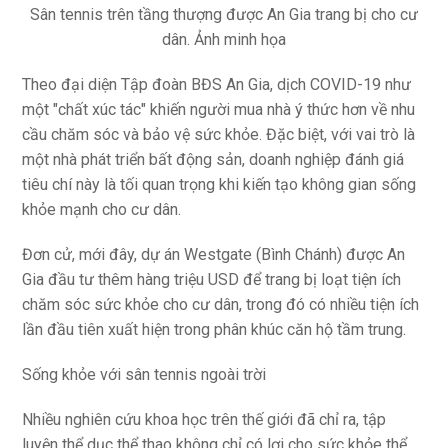
Sân tennis trên tầng thượng được An Gia trang bị cho cư
dân. Ảnh minh họa
Theo đại diện Tập đoàn BĐS An Gia, dịch COVID-19 như
một "chất xúc tác" khiến người mua nhà ý thức hơn về nhu
cầu chăm sóc và bảo vệ sức khỏe. Đặc biệt, với vai trò là
một nhà phát triển bất động sản, doanh nghiệp đánh giá
tiêu chí này là tối quan trọng khi kiến tạo không gian sống
khỏe mạnh cho cư dân.
Đơn cử, mới đây, dự án Westgate (Bình Chánh) được An
Gia đầu tư thêm hàng triệu USD để trang bị loạt tiện ích
chăm sóc sức khỏe cho cư dân, trong đó có nhiều tiện ích
lần đầu tiên xuất hiện trong phân khúc căn hộ tầm trung.
Sống khỏe với sân tennis ngoài trời
Nhiều nghiên cứu khoa học trên thế giới đã chỉ ra, tập
luyện thể dục thể thao không chỉ có lợi cho sức khỏe thể