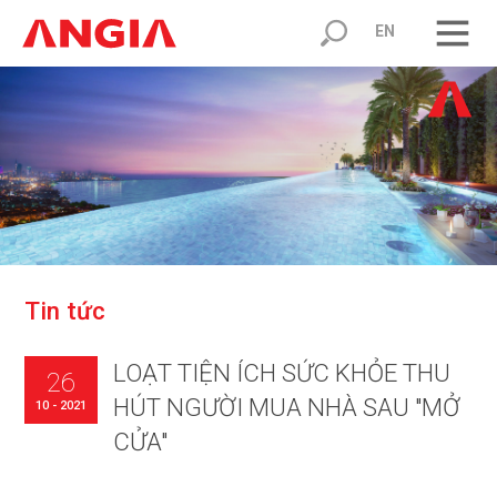
EN
T
i
n
t
ứ
c
LOẠT TIỆN ÍCH SỨC KHỎE THU
26
HÚT NGƯỜI MUA NHÀ SAU "MỞ
10 - 2021
CỬA"