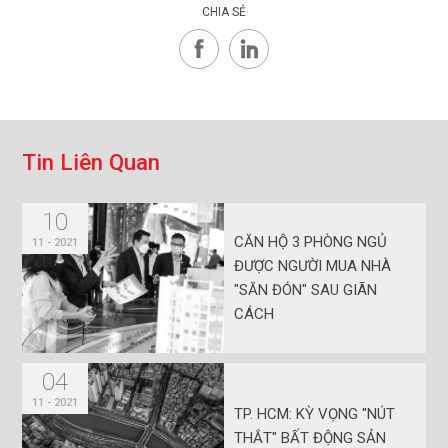
CHIA SẺ
T
i
n
L
i
ê
n
Q
u
a
n
10
CĂN HỘ 3 PHÒNG NGỦ
11 - 2021
ĐƯỢC NGƯỜI MUA NHÀ
"SĂN ĐÓN" SAU GIÃN
CÁCH
04
11 - 2021
TP. HCM: KỲ VỌNG "NÚT
THẮT" BẤT ĐỘNG SẢN