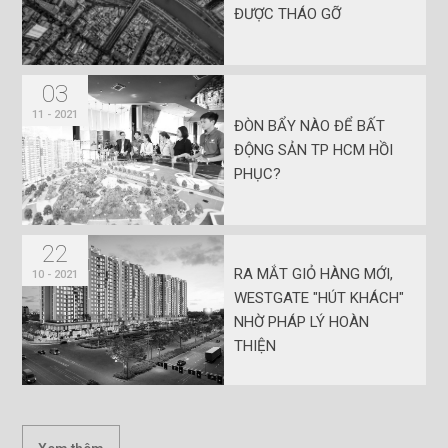
ĐƯỢC THÁO GỠ
03
11 - 2021
ĐÒN BẨY NÀO ĐỂ BẤT
ĐỘNG SẢN TP HCM HỒI
PHỤC?
22
RA MẮT GIỎ HÀNG MỚI,
10 - 2021
WESTGATE "HÚT KHÁCH"
NHỜ PHÁP LÝ HOÀN
THIỆN