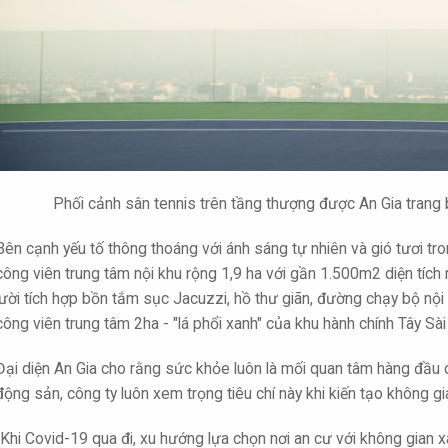
Phối cảnh sân tennis trên tầng thượng được An Gia trang
Bên cạnh yếu tố thông thoáng với ánh sáng tự nhiên và gió tươi t
công viên trung tâm nội khu rộng 1,9 ha với gần 1.500m2 diện tíc
lười tích hợp bồn tắm sục Jacuzzi, hồ thư giãn, đường chạy bộ nội
công viên trung tâm 2ha - "lá phổi xanh" của khu hành chính Tây Sài
Đại diện An Gia cho rằng sức khỏe luôn là mối quan tâm hàng đầu củ
động sản, công ty luôn xem trọng tiêu chí này khi kiến tạo không g
"Khi Covid-19 qua đi, xu hướng lựa chọn nơi an cư với không gian x