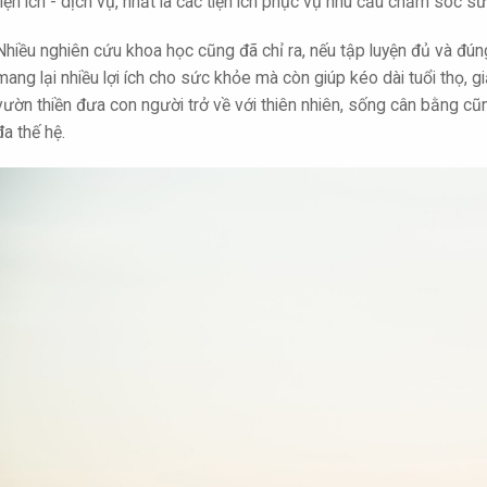
tiện ích - dịch vụ, nhất là các tiện ích phục vụ nhu cầu chăm sóc sứ
Nhiều nghiên cứu khoa học cũng đã chỉ ra, nếu tập luyện đủ và đún
mang lại nhiều lợi ích cho sức khỏe mà còn giúp kéo dài tuổi thọ,
vườn thiền đưa con người trở về với thiên nhiên, sống cân bằng cũ
đa thế hệ.