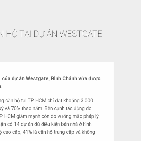
N HỘ TẠI DỰ ÁN WESTGATE
g của dự án Westgate, Bình Chánh vừa được
m.
cung căn hộ tại TP HCM chỉ đạt khoảng 3.000
quý và 70% theo năm. Bên cạnh tác động do
i TP HCM giảm mạnh còn do vướng mắc pháp lý.
 có 14 dự án đủ điều kiện bán nhà ở hình
hộ cao cấp, 41% là căn hộ trung cấp và không