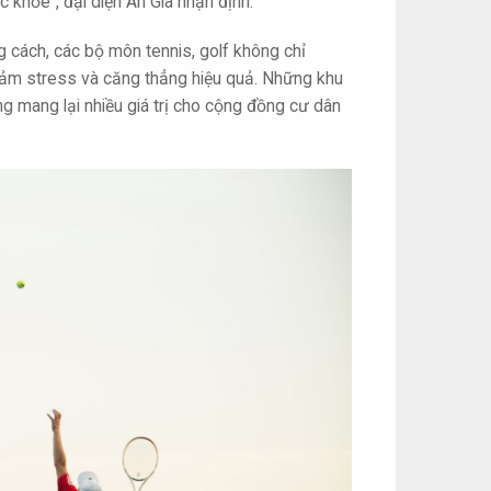
c khỏe", đại diện An Gia nhận định.
g cách, các bộ môn tennis, golf không chỉ
 giảm stress và căng thẳng hiệu quả. Những khu
ng mang lại nhiều giá trị cho cộng đồng cư dân