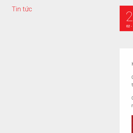
T
i
n
t
ứ
c
02 -