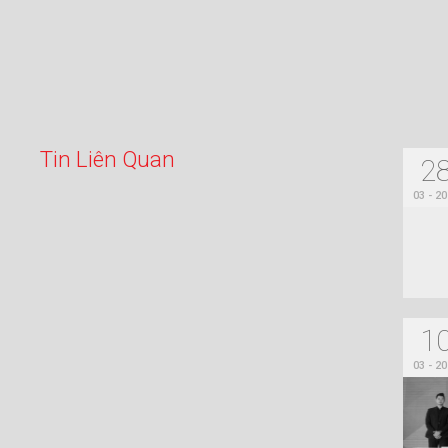
T
i
n
L
i
ê
n
Q
u
a
n
2
03 - 2
1
03 - 2