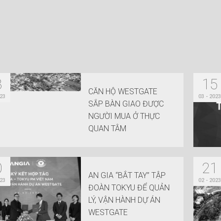
8
15
CĂN HỘ WESTGATE
023
03 - 2023
SẮP BÀN GIAO ĐƯỢC
NGƯỜI MUA Ở THỰC
QUAN TÂM
0
21
AN GIA “BẮT TAY” TẬP
023
02 - 2023
ĐOÀN TOKYU ĐỂ QUẢN
LÝ, VẬN HÀNH DỰ ÁN
WESTGATE