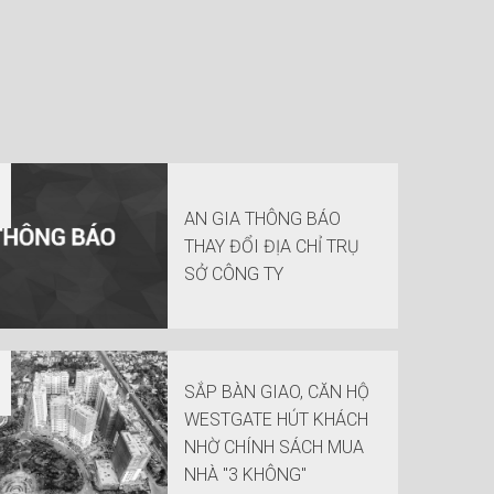
AN GIA THÔNG BÁO
THAY ĐỔI ĐỊA CHỈ TRỤ
SỞ CÔNG TY
SẮP BÀN GIAO, CĂN HỘ
WESTGATE HÚT KHÁCH
NHỜ CHÍNH SÁCH MUA
NHÀ "3 KHÔNG"