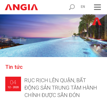
EN
T
i
n
t
ứ
c
RỤC RỊCH LÊN QUẬN, BẤT
04
ĐỘNG SẢN TRUNG TÂM HÀNH
12 - 2020
CHÍNH ĐƯỢC SĂN ĐÓN