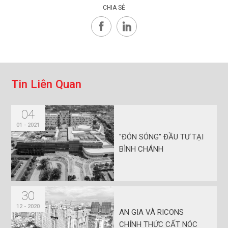
CHIA SẺ
T
i
n
L
i
ê
n
Q
u
a
n
04
01 - 2021
"ĐÓN SÓNG" ĐẦU TƯ TẠI
BÌNH CHÁNH
30
12 - 2020
AN GIA VÀ RICONS
CHÍNH THỨC CẤT NÓC