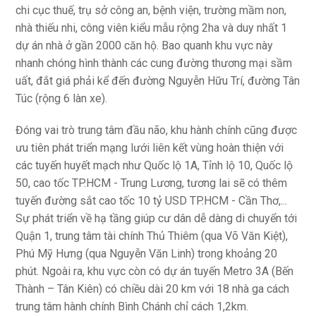
chi cục thuế, trụ sở công an, bệnh viện, trường mầm non,
nhà thiếu nhi, công viên kiểu mẫu rộng 2ha và duy nhất 1
dự án nhà ở gần 2000 căn hộ. Bao quanh khu vực này
nhanh chóng hình thành các cung đường thương mại sầm
uất, đắt giá phải kể đến đường Nguyễn Hữu Trí, đường Tân
Túc (rộng 6 làn xe).
Đóng vai trò trung tâm đầu não, khu hành chính cũng được
ưu tiên phát triển mạng lưới liên kết vùng hoàn thiện với
các tuyến huyết mạch như Quốc lộ 1A, Tỉnh lộ 10, Quốc lộ
50, cao tốc TP.HCM - Trung Lương, tương lai sẽ có thêm
tuyến đường sắt cao tốc 10 tỷ USD TP.HCM - Cần Thơ,...
Sự phát triển về hạ tầng giúp cư dân dễ dàng di chuyển tới
Quận 1, trung tâm tài chính Thủ Thiêm (qua Võ Văn Kiệt),
Phú Mỹ Hưng (qua Nguyễn Văn Linh) trong khoảng 20
phút. Ngoài ra, khu vực còn có dự án tuyến Metro 3A (Bến
Thành – Tân Kiên) có chiều dài 20 km với 18 nhà ga cách
trung tâm hành chính Bình Chánh chỉ cách 1,2km.