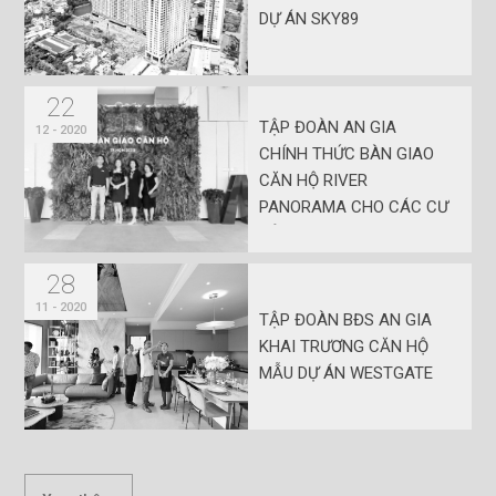
DỰ ÁN SKY89
22
TẬP ĐOÀN AN GIA
12 - 2020
CHÍNH THỨC BÀN GIAO
CĂN HỘ RIVER
PANORAMA CHO CÁC CƯ
DÂN
28
11 - 2020
TẬP ĐOÀN BĐS AN GIA
KHAI TRƯƠNG CĂN HỘ
MẪU DỰ ÁN WESTGATE