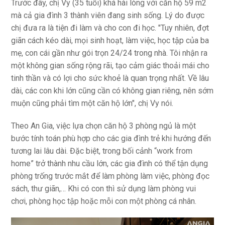
Trước đây, chị Vy (35 tuổi) khá hài lòng với căn hộ 59 m2
mà cả gia đình 3 thành viên đang sinh sống. Lý do được
chị đưa ra là tiện đi làm và cho con đi học. "Tuy nhiên, đợt
giãn cách kéo dài, mọi sinh hoạt, làm việc, học tập của ba
mẹ, con cái gần như gói trọn 24/24 trong nhà. Tôi nhận ra
một không gian sống rộng rãi, tạo cảm giác thoải mái cho
tinh thần và có lợi cho sức khoẻ là quan trọng nhất. Về lâu
dài, các con khi lớn cũng cần có không gian riêng, nên sớm
muộn cũng phải tìm một căn hộ lớn", chị Vy nói.
Theo An Gia, việc lựa chọn căn hộ 3 phòng ngủ là một
bước tính toán phù hợp cho các gia đình trẻ khi hướng đến
tương lai lâu dài. Đặc biệt, trong bối cảnh “work from
home” trở thành nhu cầu lớn, các gia đình có thể tận dụng
phòng trống trước mắt để làm phòng làm việc, phòng đọc
sách, thư giãn,… Khi có con thì sử dụng làm phòng vui
chơi, phòng học tập hoặc mỗi con một phòng cá nhân.