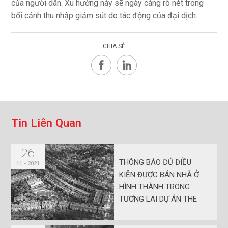
của người dân. Xu hướng này sẽ ngày càng rõ nét trong
bối cảnh thu nhập giảm sút do tác động của đại dịch.
CHIA SẺ
T
i
n
L
i
ê
n
Q
u
a
n
26
THÔNG BÁO ĐỦ ĐIỀU
11 - 2021
KIỆN ĐƯỢC BÁN NHÀ Ở
HÌNH THÀNH TRONG
TƯƠNG LAI DỰ ÁN THE
STANDARD BÌNH DƯƠNG