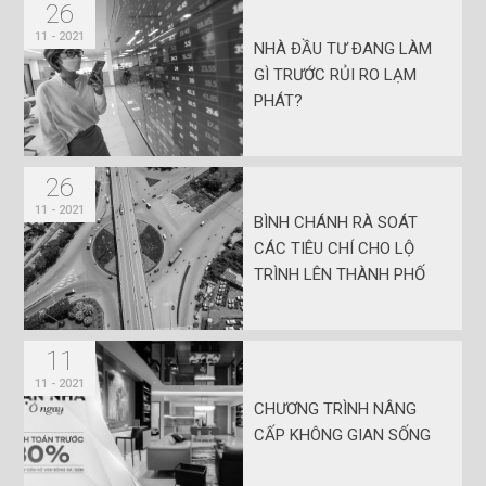
26
11 - 2021
NHÀ ĐẦU TƯ ĐANG LÀM
GÌ TRƯỚC RỦI RO LẠM
PHÁT?
26
11 - 2021
BÌNH CHÁNH RÀ SOÁT
CÁC TIÊU CHÍ CHO LỘ
TRÌNH LÊN THÀNH PHỐ
11
11 - 2021
CHƯƠNG TRÌNH NÂNG
CẤP KHÔNG GIAN SỐNG