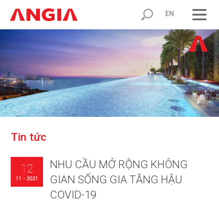
EN
T
i
n
t
ứ
c
NHU CẦU MỞ RỘNG KHÔNG
12
GIAN SỐNG GIA TĂNG HẬU
11 - 2021
COVID-19