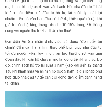
Chưa kể, giá trị căn hộ có xu hướng tăng và đặc biệt tăng
mạnh sau khi dự án đi vào vận hành. Nếu nhà đầu tư “chốt
lời” ở thời điểm chủ đầu tư hỗ trợ lãi suất, tỷ suất lợi
nhuận trên số vốn ban đầu có thể đạt hiệu quả rõ rệt khi
giá trị căn hộ tăng trung bình từ 10-15% trong 36 tháng
cùng với nguồn thu từ khai thác cho thuê.
Đại diện An Gia nhận định, việc sử dụng “đòn bẩy tài
chính” để mua nhà là hình thức phổ biến giúp nhà đầu tư
tối ưu nguồn vốn. Tuy nhiên, áp lực thường rơi vào giai
đoạn đầu khi căn hộ chưa mang lại dòng tiền khai thác. Do
đó, chính sách hỗ trợ lãi suất 3 năm (kéo dài đến 12 tháng
sau khi nhận nhà) và ân hạn nợ gốc 5 năm là giải pháp phù
hợp giúp nhà đầu tư dễ cân đối dòng tiền, giảm gánh nặng
tài chính.