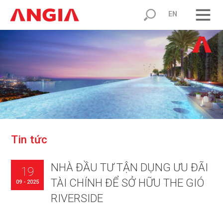
EN
T
i
n
t
ứ
c
NHÀ ĐẦU TƯ TẬN DỤNG ƯU ĐÃI
19
TÀI CHÍNH ĐỂ SỞ HỮU THE GIÓ
09 - 2025
RIVERSIDE