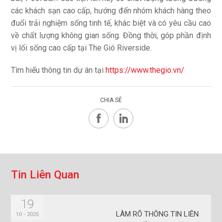
các khách sạn cao cấp, hướng đến nhóm khách hàng theo
đuổi trải nghiệm sống tinh tế, khác biệt và có yêu cầu cao
về chất lượng không gian sống. Đồng thời, góp phần định
vị lối sống cao cấp tại The Gió Riverside.
Tìm hiểu thông tin dự án tại
https://www.thegio.vn/
CHIA SẺ
T
i
n
L
i
ê
n
Q
u
a
n
19
LÀM RÕ THÔNG TIN LIÊN
10 - 2025