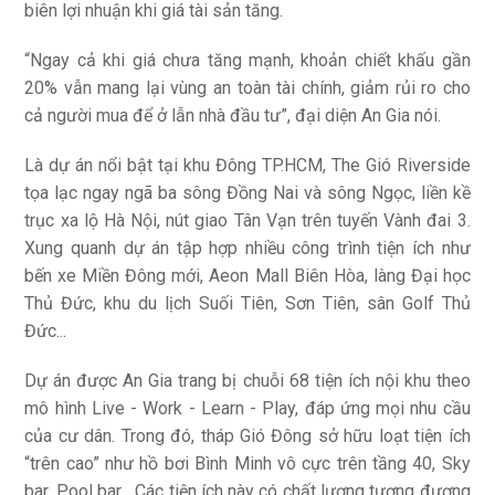
biên lợi nhuận khi giá tài sản tăng.
“Ngay cả khi giá chưa tăng mạnh, khoản chiết khấu gần
20% vẫn mang lại vùng an toàn tài chính, giảm rủi ro cho
cả người mua để ở lẫn nhà đầu tư”, đại diện An Gia nói.
Là dự án nổi bật tại khu Đông TP.HCM, The Gió Riverside
tọa lạc ngay ngã ba sông Đồng Nai và sông Ngọc, liền kề
trục xa lộ Hà Nội, nút giao Tân Vạn trên tuyến Vành đai 3.
Xung quanh dự án tập hợp nhiều công trình tiện ích như
bến xe Miền Đông mới, Aeon Mall Biên Hòa, làng Đại học
Thủ Đức, khu du lịch Suối Tiên, Sơn Tiên, sân Golf Thủ
Đức...
Dự án được An Gia trang bị chuỗi 68 tiện ích nội khu theo
mô hình Live - Work - Learn - Play, đáp ứng mọi nhu cầu
của cư dân. Trong đó, tháp Gió Đông sở hữu loạt tiện ích
“trên cao” như hồ bơi Bình Minh vô cực trên tầng 40, Sky
bar, Pool bar... Các tiện ích này có chất lượng tương đương