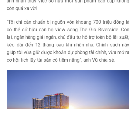
anh nhận thấy việc sở hữu một sản phẩm cao cấp không
còn quá xa vời.
“Tôi chỉ cần chuẩn bị nguồn vốn khoảng 700 triệu đồng là
có thể sở hữu căn hộ view sông The Gió Riverside. Còn
lại, ngân hàng giải ngân, chủ đầu tư hỗ trợ toàn bộ lãi suất,
kéo dài đến 12 tháng sau khi nhận nhà. Chính sách này
giúp tôi vừa giữ được khoản dự phòng tài chính, vừa mở ra
cơ hội tích lũy tài sản có tiềm năng”, anh Vũ chia sẻ.