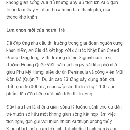
không gian sống vừa đủ nhưng đầy đủ tiện ích và ở gần
trung tâm thay vì phải đi xa trung tâm thành phố, giao
thông khó khăn.
Lựa chọn mới của người trẻ
Để đáp ứng nhu cầu thị trường trong giai đoạn nguồn cung
khan hiếm, An Gia đã kết hợp với đối tác Nhật Bản Creed
Group đang tung ra thị trường dự án Signial nằm trên
đường Hoàng Quốc Việt, sát cạnh ngay sát khu phố nhà
giàu Phú Mỹ Hưng, siêu dự án Peninsula và công viên Mũi
Đèn Đỏ (Quận 7). Dự án cao 33 tầng xây dựng trên khu
đất rộng 66.000m2, cung cấp cho thị trường 1.100 sản
phẩm, lần đầu tiên xuất hiện trên thị trường.
Đây hứa hẹn là không gian sống lý tưởng dành cho cư dân
trẻ muốn sở hữu một không gian sống kết hợp làm việc
tiện nghi, gần gũi với thiên nhiên và thuận phong thủy.
Signial tích hợp cụm tiện ích đạt chuẩn khách sạn 5 sao