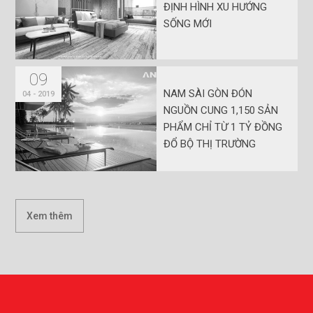
ĐỊNH HÌNH XU HƯỚNG
SỐNG MỚI
09
NAM SÀI GÒN ĐÓN
04 - 2019
NGUỒN CUNG 1,150 SẢN
PHẨM CHỈ TỪ 1 TỶ ĐỒNG
ĐỔ BỘ THỊ TRƯỜNG
Xem thêm