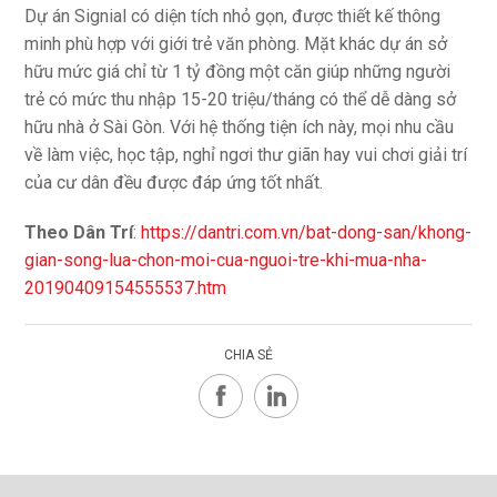
Dự án Signial có diện tích nhỏ gọn, được thiết kế thông
minh phù hợp với giới trẻ văn phòng. Mặt khác dự án sở
hữu mức giá chỉ từ 1 tỷ đồng một căn giúp những người
trẻ có mức thu nhập 15-20 triệu/tháng có thể dễ dàng sở
hữu nhà ở Sài Gòn. Với hệ thống tiện ích này, mọi nhu cầu
về làm việc, học tập, nghỉ ngơi thư giãn hay vui chơi giải trí
của cư dân đều được đáp ứng tốt nhất.
Theo Dân Trí
:
https://dantri.com.vn/bat-dong-san/khong-
gian-song-lua-chon-moi-cua-nguoi-tre-khi-mua-nha-
20190409154555537.htm
CHIA SẺ