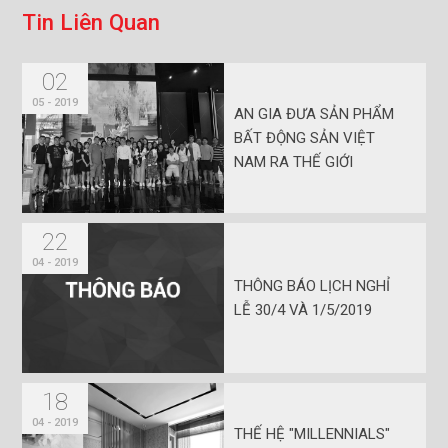
T
i
n
L
i
ê
n
Q
u
a
n
02
05 - 2019
AN GIA ĐƯA SẢN PHẨM
BẤT ĐỘNG SẢN VIỆT
NAM RA THẾ GIỚI
22
04 - 2019
THÔNG BÁO LỊCH NGHỈ
LỄ 30/4 VÀ 1/5/2019
18
04 - 2019
THẾ HỆ "MILLENNIALS"