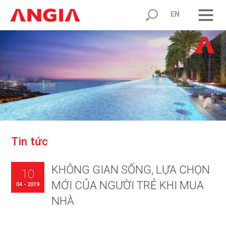
EN
T
i
n
t
ứ
c
KHÔNG GIAN SỐNG, LỰA CHỌN
10
MỚI CỦA NGƯỜI TRẺ KHI MUA
04 - 2019
NHÀ