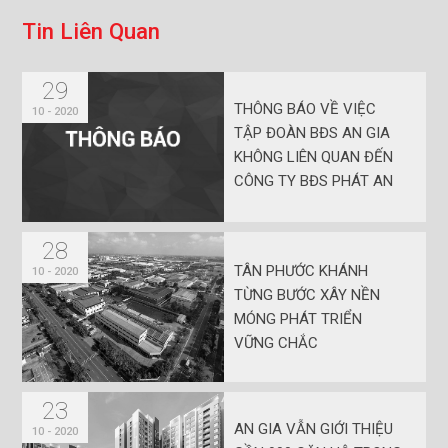
T
i
n
L
i
ê
n
Q
u
a
n
29
THÔNG BÁO VỀ VIỆC
10 - 2020
TẬP ĐOÀN BĐS AN GIA
KHÔNG LIÊN QUAN ĐẾN
CÔNG TY BĐS PHÁT AN
GIA
28
TÂN PHƯỚC KHÁNH
10 - 2020
TỪNG BƯỚC XÂY NỀN
MÓNG PHÁT TRIỂN
VỮNG CHẮC
23
AN GIA VẪN GIỚI THIỆU
10 - 2020