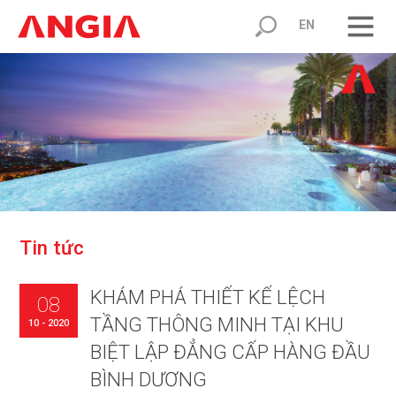
EN
T
i
n
t
ứ
c
KHÁM PHÁ THIẾT KẾ LỆCH
08
TẦNG THÔNG MINH TẠI KHU
10 - 2020
BIỆT LẬP ĐẲNG CẤP HÀNG ĐẦU
BÌNH DƯƠNG