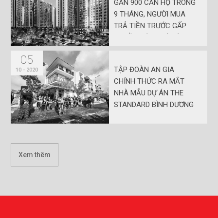
GẦN 900 CĂN HỘ TRONG
9 THÁNG, NGƯỜI MUA
TRẢ TIỀN TRƯỚC GẤP
3,5 LẦN CÙNG KỲ DÙ
DỊCH BỆNH
05
TẬP ĐOÀN AN GIA
10 - 2020
CHÍNH THỨC RA MẮT
NHÀ MẪU DỰ ÁN THE
STANDARD BÌNH DƯƠNG
Xem thêm