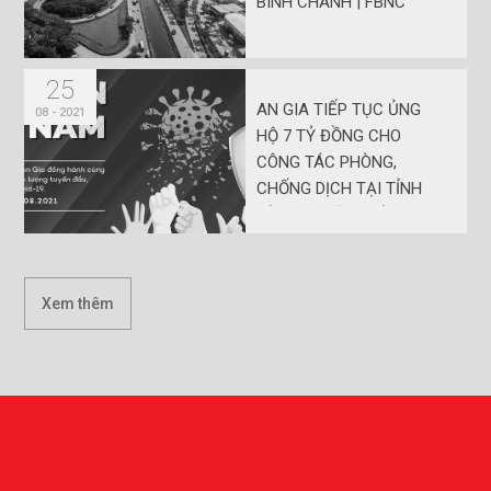
BÌNH CHÁNH | FBNC
25
AN GIA TIẾP TỤC ỦNG
08 - 2021
HỘ 7 TỶ ĐỒNG CHO
CÔNG TÁC PHÒNG,
CHỐNG DỊCH TẠI TỈNH
BÀ RỊA - VŨNG TÀU
Xem thêm