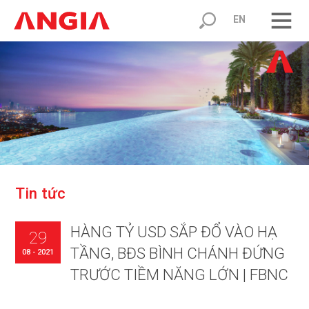
EN
T
i
n
t
ứ
c
HÀNG TỶ USD SẮP ĐỔ VÀO HẠ
29
TẦNG, BĐS BÌNH CHÁNH ĐỨNG
08 - 2021
TRƯỚC TIỀM NĂNG LỚN | FBNC