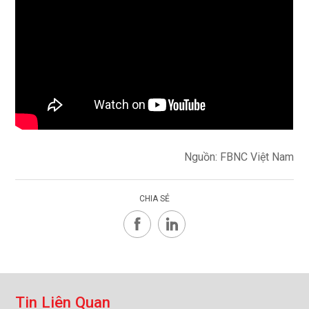
Nguồn: FBNC Việt Nam
CHIA SẺ
T
i
n
L
i
ê
n
Q
u
a
n