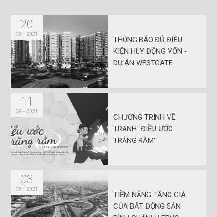
20
09 - 2021
THÔNG BÁO ĐỦ ĐIỀU
KIỆN HUY ĐỘNG VỐN -
DỰ ÁN WESTGATE
11
09 - 2021
CHƯƠNG TRÌNH VẼ
TRANH "ĐIỀU ƯỚC
TRĂNG RẰM"
03
09 - 2021
TIỀM NĂNG TĂNG GIÁ
CỦA BẤT ĐỘNG SẢN