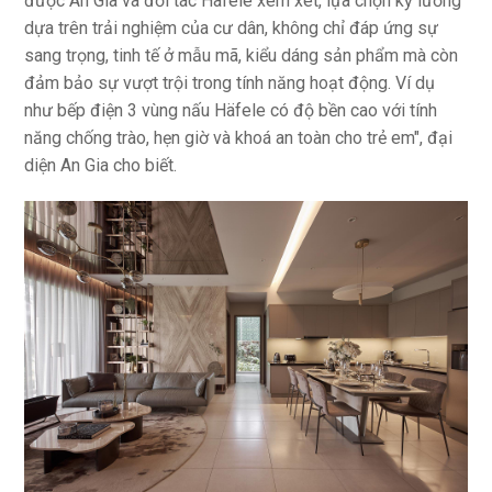
được An Gia và đối tác Häfele xem xét, lựa chọn kỹ lưỡng
dựa trên trải nghiệm của cư dân, không chỉ đáp ứng sự
sang trọng, tinh tế ở mẫu mã, kiểu dáng sản phẩm mà còn
đảm bảo sự vượt trội trong tính năng hoạt động. Ví dụ
như bếp điện 3 vùng nấu Häfele có độ bền cao với tính
năng chống trào, hẹn giờ và khoá an toàn cho trẻ em", đại
diện An Gia cho biết.