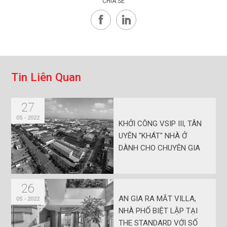
CHIA SẺ
T
i
n
L
i
ê
n
Q
u
a
n
27
05 - 2022
KHỞI CÔNG VSIP III, TÂN
UYÊN "KHÁT" NHÀ Ở
DÀNH CHO CHUYÊN GIA
26
AN GIA RA MẮT VILLA,
05 - 2022
NHÀ PHỐ BIỆT LẬP TẠI
THE STANDARD VỚI SỐ