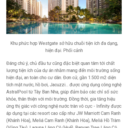
Khu phức hợp Westgate sở hữu chuỗi tiện ích đa dạng,
hiện đại. Phối cảnh
Đáng chú ý, chủ đầu tư cũng đặc biệt quan tâm tới chất
lượng tiện ích của dự án nhằm mang đến môi trường sống
hiện đại, an toàn cho cư dân. Đơn cử, gần 1.500 m2 diện
tích mặt nước, hồ bơi, Jacuzzi… được ứng dụng công nghệ
AstralPool từ Tây Ban Nha, giúp đảm bảo các chỉ số sức
khỏe, thân thiện với môi trường. Đồng thời, gia tăng hiệu
ứng thị giác với công nghệ nước tràn vô cực - Infinity được
áp dụng tại các resort cao cấp như JW Marriott Cam Ranh
(Khánh Hòa), Meliá Cam Ranh (Khánh Hòa), Meliá Hồ Tràm
(Vũng Tàu), Laguna Lăng Cô (Huế), Banyan Tree Lăng Cô