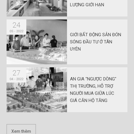
LƯỢNG GIỚI HẠN
24
05 - 2022
GIỚI BẤT ĐỘNG SẢN ĐÓN
SÓNG ĐẦU TƯ Ở TÂN
UYÊN
27
AN GIA "NGƯỢC DÒNG"
04 - 2022
THỊ TRƯỜNG, HỖ TRỢ
NGƯỜI MUA GIỮA LÚC
GIÁ CĂN HỘ TĂNG
Xem thêm