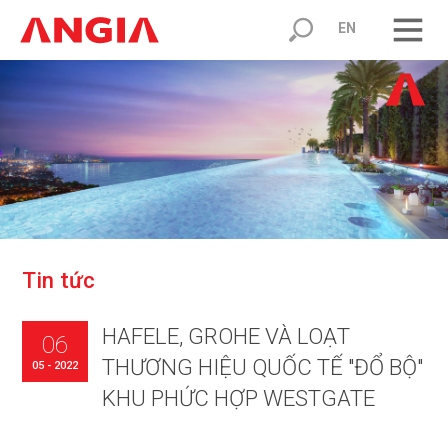
EN
T
i
n
t
ứ
c
HAFELE, GROHE VÀ LOẠT
06
THƯƠNG HIỆU QUỐC TẾ "ĐỔ BỘ"
05 - 2022
KHU PHỨC HỢP WESTGATE