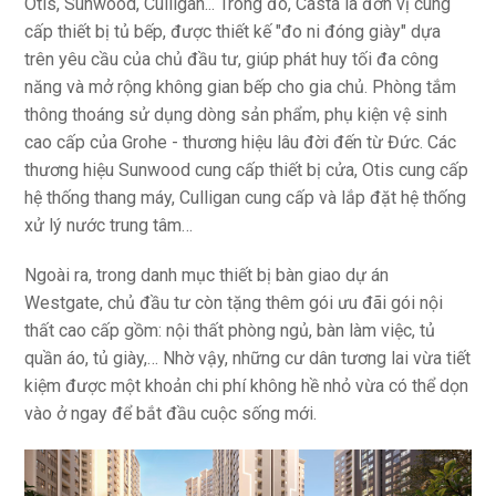
Otis, Sunwood, Culligan... Trong đó, Casta là đơn vị cung
cấp thiết bị tủ bếp, được thiết kế "đo ni đóng giày" dựa
trên yêu cầu của chủ đầu tư, giúp phát huy tối đa công
năng và mở rộng không gian bếp cho gia chủ. Phòng tắm
thông thoáng sử dụng dòng sản phẩm, phụ kiện vệ sinh
cao cấp của Grohe - thương hiệu lâu đời đến từ Đức. Các
thương hiệu Sunwood cung cấp thiết bị cửa, Otis cung cấp
hệ thống thang máy, Culligan cung cấp và lắp đặt hệ thống
xử lý nước trung tâm…
Ngoài ra, trong danh mục thiết bị bàn giao dự án
Westgate, chủ đầu tư còn tặng thêm gói ưu đãi gói nội
thất cao cấp gồm: nội thất phòng ngủ, bàn làm việc, tủ
quần áo, tủ giày,… Nhờ vậy, những cư dân tương lai vừa tiết
kiệm được một khoản chi phí không hề nhỏ vừa có thể dọn
vào ở ngay để bắt đầu cuộc sống mới.