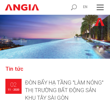
EN
T
i
n
t
ứ
c
ĐÒN BẨY HẠ TẦNG "LÀM NÓNG"
02
THỊ TRƯỜNG BẤT ĐỘNG SẢN
11 - 2020
KHU TÂY SÀI GÒN