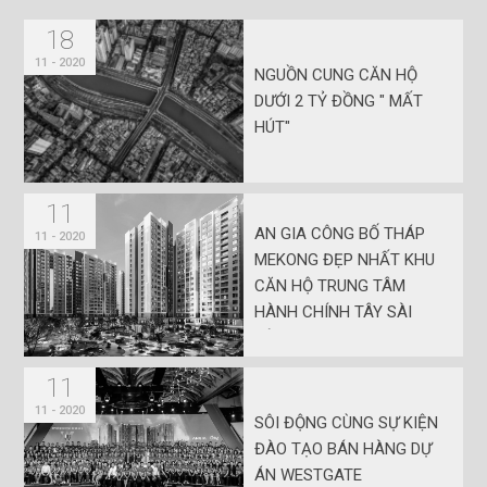
18
11 - 2020
NGUỒN CUNG CĂN HỘ
DƯỚI 2 TỶ ĐỒNG " MẤT
HÚT"
11
AN GIA CÔNG BỐ THÁP
11 - 2020
MEKONG ĐẸP NHẤT KHU
CĂN HỘ TRUNG TÂM
HÀNH CHÍNH TÂY SÀI
GÒN
11
11 - 2020
SÔI ĐỘNG CÙNG SỰ KIỆN
ĐÀO TẠO BÁN HÀNG DỰ
ÁN WESTGATE