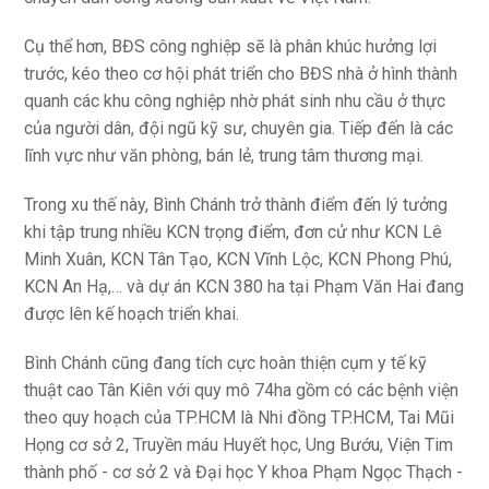
Cụ thể hơn, BĐS công nghiệp sẽ là phân khúc hưởng lợi
trước, kéo theo cơ hội phát triển cho BĐS nhà ở hình thành
quanh các khu công nghiệp nhờ phát sinh nhu cầu ở thực
của người dân, đội ngũ kỹ sư, chuyên gia. Tiếp đến là các
lĩnh vực như văn phòng, bán lẻ, trung tâm thương mại.
Trong xu thế này, Bình Chánh trở thành điểm đến lý tưởng
khi tập trung nhiều KCN trọng điểm, đơn cử như KCN Lê
Minh Xuân, KCN Tân Tạo, KCN Vĩnh Lộc, KCN Phong Phú,
KCN An Hạ,… và dự án KCN 380 ha tại Phạm Văn Hai đang
được lên kế hoạch triển khai.
Bình Chánh cũng đang tích cực hoàn thiện cụm y tế kỹ
thuật cao Tân Kiên với quy mô 74ha gồm có các bệnh viện
theo quy hoạch của TP.HCM là Nhi đồng TP.HCM, Tai Mũi
Họng cơ sở 2, Truyền máu Huyết học, Ung Bướu, Viện Tim
thành phố - cơ sở 2 và Đại học Y khoa Phạm Ngọc Thạch -