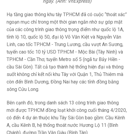
ngày. (Ảnh: VnExpress)
Hạ tầng giao thông khu tây TP.HCM đã có cuộc “thoát xác”
ngoạn mục chỉ trong một thời gian ngắn nhờ sự góp mặt
của các công trình giao thông trọng điểm như quốc lộ 1A,
tỉnh lộ 10, quốc lộ 50, đại lộ Võ Văn Kiệt và Nguyễn Văn
Linh, cao tốc TP.HCM - Trung Lương, cầu vượt An Sương,
tuyến cao tốc 10 tỷ USD TP.HCM - Mộc Bài (Tây Ninh) và
TP.HCM - Cần Thơ, tuyến Metro số 5 (ngã tư Bảy Hiền -
cầu Sài Gòn). Tất cả tạo thành hệ thống hiện đại và thông
suốt không chỉ kết nối khu Tây với Quận 1, Thủ Thiêm mà
còn đến Bình Dương, Đồng Nai hay các tỉnh đồng bằng
sông Cửu Long.
Bên cạnh đó, trong danh sách 13 công trình giao thông
mới được TP.HCM đồng loạt khởi công cuối tháng 4/2020,
có đến 4 dự án thuộc khu Tây Sài Gòn bao gồm: Cầu Kênh
A, cầu Kênh B, hệ thống thoát nước Hương Lộ 11 (Bình
Chánh), đường Trần Văn Giàu (Bình Tân).