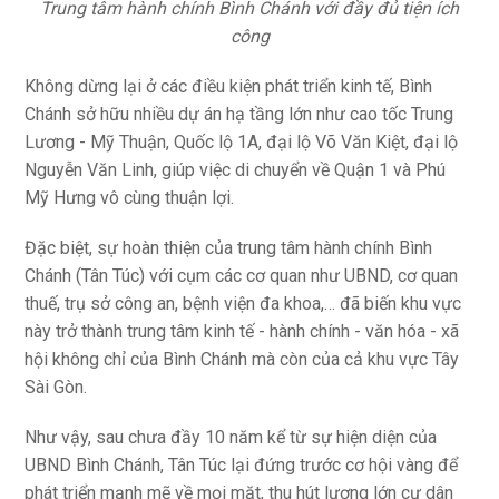
Trung tâm hành chính Bình Chánh với đầy đủ tiện ích
công
Không dừng lại ở các điều kiện phát triển kinh tế, Bình
Chánh sở hữu nhiều dự án hạ tầng lớn như cao tốc Trung
Lương - Mỹ Thuận, Quốc lộ 1A, đại lộ Võ Văn Kiệt, đại lộ
Nguyễn Văn Linh, giúp việc di chuyển về Quận 1 và Phú
Mỹ Hưng vô cùng thuận lợi.
Đặc biệt, sự hoàn thiện của trung tâm hành chính Bình
Chánh (Tân Túc) với cụm các cơ quan như UBND, cơ quan
thuế, trụ sở công an, bệnh viện đa khoa,… đã biến khu vực
này trở thành trung tâm kinh tế - hành chính - văn hóa - xã
hội không chỉ của Bình Chánh mà còn của cả khu vực Tây
Sài Gòn.
Như vậy, sau chưa đầy 10 năm kể từ sự hiện diện của
UBND Bình Chánh, Tân Túc lại đứng trước cơ hội vàng để
phát triển mạnh mẽ về mọi mặt, thu hút lượng lớn cư dân