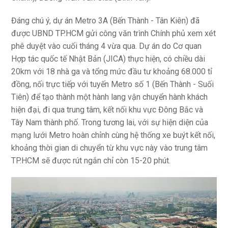
Đáng chú ý, dự án Metro 3A (Bến Thành - Tân Kiên) đã
được UBND TP.HCM gửi công văn trình Chính phủ xem xét
phê duyệt vào cuối tháng 4 vừa qua. Dự án do Cơ quan
Hợp tác quốc tế Nhật Bản (JICA) thực hiện, có chiều dài
20km với 18 nhà ga và tổng mức đầu tư khoảng 68.000 tỉ
đồng, nối trực tiếp với tuyến Metro số 1 (Bến Thành - Suối
Tiên) để tạo thành một hành lang vận chuyển hành khách
hiện đại, đi qua trung tâm, kết nối khu vực Đông Bắc và
Tây Nam thành phố. Trong tương lai, với sự hiện diện của
mạng lưới Metro hoàn chỉnh cùng hệ thống xe buýt kết nối,
khoảng thời gian di chuyển từ khu vực này vào trung tâm
TP.HCM sẽ được rút ngắn chỉ còn 15-20 phút.