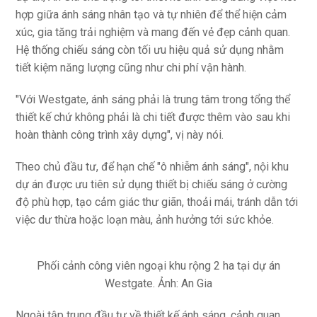
"Khi phố thị lên đèn, cư dân sẽ được chiêm ngưỡng cảnh
sắc từ loạt tiện ích độc đáo như dòng sông lười, vườn
nghệ thuật, hồ thác tràn, đài phun nước... Mỗi chi tiết đều
được An Gia chú trọng tính thẩm mỹ, góp phần gia tăng giá
trị của dự án", đại diện An Gia chia sẻ.
Theo đại diện An Gia, thiết kế ánh sáng là một phương tiện
sáng tạo nghệ thuật phổ biến trên thế giới. Tuy nhiên, tại
Việt Nam, ánh sáng trong cảnh quan, kiến trúc là yếu tố
quan trọng thường bị bỏ qua. Do đó, ngay từ khi triển khai
dự án, An Gia chú trọng tới thiết kế ánh sáng bằng việc kết
hợp giữa ánh sáng nhân tạo và tự nhiên để thể hiện cảm
xúc, gia tăng trải nghiệm và mang đến vẻ đẹp cảnh quan.
Hệ thống chiếu sáng còn tối ưu hiệu quả sử dụng nhằm
tiết kiệm năng lượng cũng như chi phí vận hành.
"Với Westgate, ánh sáng phải là trung tâm trong tổng thể
thiết kế chứ không phải là chi tiết được thêm vào sau khi