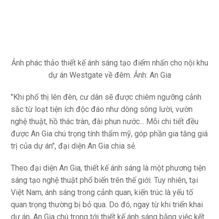
bộ thiết kế mặt đứng của 4 tòa tháp cao 20 tầng được
điển hình hóa thành những cây xương rồng vươn lên từ
mặt đất, biểu tượng cho sức sống và thịnh vượng. Bên
trong khuôn viên dự án, cũng có công viên ánh sáng rộng
khoảng 1,9 ha.
Ảnh phác thảo thiết kế ánh sáng tạo điểm nhấn cho nội khu
dự án Westgate về đêm. Ảnh: An Gia