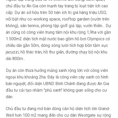
hoàn thành công trình xây dựng", vị này nói.
Theo chủ đầu tư, để hạn chế "ô nhiễm ánh sáng", nội khu
dự án được ưu tiên sử dụng thiết bị chiếu sáng ở cường
độ phù hợp, tạo cảm giác thư giãn, thoải mái, tránh dẫn tới
việc dư thừa hoặc loạn màu, ảnh hưởng tới sức khỏe.
Phối cảnh công viên ngoại khu rộng 2 ha tại dự án