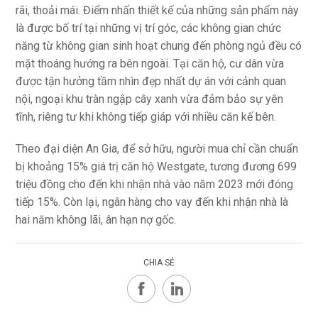
Westgate. Ảnh: An Gia
Ngoài tập trung đầu tư về thiết kế ánh sáng, cảnh quan,
chủ đầu tư An Gia còn mạnh tay trang bị loạt tiện ích cao
cấp. Dự án sở hữu trên 50 tiện ích trị giá hàng triệu USD,
nổi bật như co-working space, rooftop garden (vườn trên
không), sân tennis, phòng tập golf giả lập, vườn thiền... Dự
án cũng có công viên trung tâm nội khu rộng 1,9ha với gần
1.500m2 diện tích mặt nước bao gồm hồ bơi Olympics có
chiều dài gần 50m, dòng sông lười tích hợp bồn tắm sục
jacuzzi, hồ thác tràn, hồ thư giãn, đường chạy bộ nội khu
dài 800m...
Dự án còn thừa hưởng mảng xanh rộng lớn với công viên
ngoại khu khoảng 2ha. Đây là công viên cây xanh có hình
bán nguyệt, đối diện UBND Bình Chánh đang được An Gia
đầu tư cải tạo nhằm "phủ xanh" không gian sống cho cư
dân.