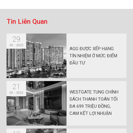
Chủ đầu tư đang mở bán dòng căn hộ diện tích lớn Grand-
Well hơn 100 m2 mang đến cho cư dân Westgate sự rộng
rãi, thoải mái. Điểm nhấn thiết kế của những sản phẩm này
là được bố trí tại những vị trí góc, các không gian chức
năng từ không gian sinh hoạt chung đến phòng ngủ đều có
mặt thoáng hướng ra bên ngoài. Tại căn hộ, cư dân vừa
được tận hưởng tầm nhìn đẹp nhất dự án với cảnh quan
nội, ngoại khu tràn ngập cây xanh vừa đảm bảo sự yên
tĩnh, riêng tư khi không tiếp giáp với nhiều căn kế bên.
Theo đại diện An Gia, để sở hữu, người mua chỉ cần chuẩn
bị khoảng 15% giá trị căn hộ Westgate, tương đương 699
triệu đồng cho đến khi nhận nhà vào năm 2023 mới đóng
tiếp 15%. Còn lại, ngân hàng cho vay đến khi nhận nhà là
hai năm không lãi, ân hạn nợ gốc.
CHIA SẺ