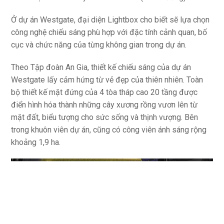
Trung tâm thương mại Marina Square tại Singapore. Ảnh:
Shutterstock
Tại Việt Nam, Lightbox từng thiết kế ánh sáng và thi công
tổ hợp thương mại Cresent Mall, Vivo City (TP HCM),
khách sạn Fairfield by Marriott South (Bình Dương)...
Ở dự án Westgate, đại diện Lightbox cho biết sẽ lựa chọn
công nghệ chiếu sáng phù hợp với đặc tính cảnh quan, bố
cục và chức năng của từng không gian trong dự án.
Theo Tập đoàn An Gia, thiết kế chiếu sáng của dự án
Westgate lấy cảm hứng từ vẻ đẹp của thiên nhiên. Toàn