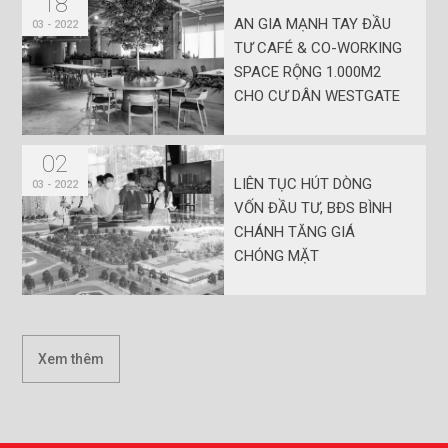
T
i
n
L
i
ê
n
Q
u
a
n
29
03 - 2022
AGG ĐƯỢC XẾP HẠNG
TÍN NHIỆM Ở MỨC ĐIỂM
ĐẦU TƯ
21
WESTGATE TUNG CHÍNH
03 - 2022
SÁCH THANH TOÁN TỐI
ĐA 699 TRIỆU ĐỒNG,
CAM KẾT LỢI NHUẬN