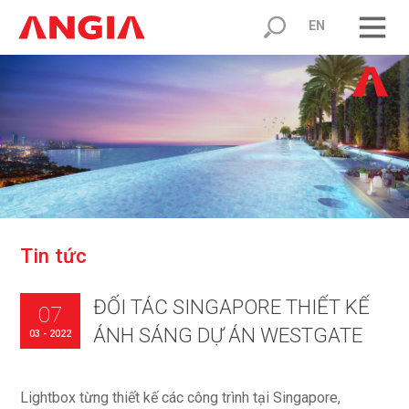
EN
T
i
n
t
ứ
c
ĐỐI TÁC SINGAPORE THIẾT KẾ
07
ÁNH SÁNG DỰ ÁN WESTGATE
03 - 2022
Lightbox từng thiết kế các công trình tại Singapore,