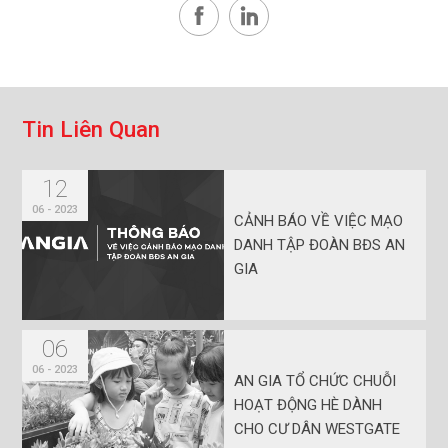
T
i
n
L
i
ê
n
Q
u
a
n
12
06 - 2023
CẢNH BÁO VỀ VIỆC MẠO
DANH TẬP ĐOÀN BĐS AN
GIA
06
06 - 2023
AN GIA TỔ CHỨC CHUỖI
HOẠT ĐỘNG HÈ DÀNH
CHO CƯ DÂN WESTGATE