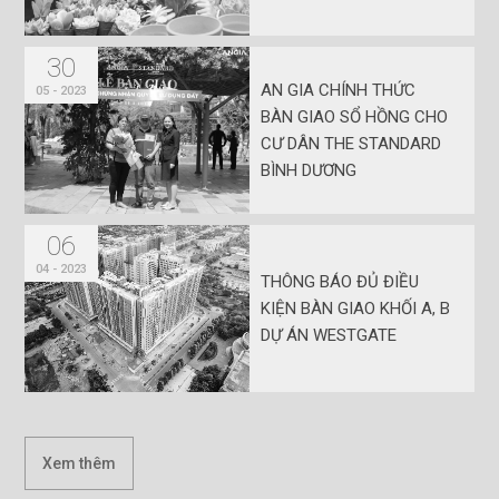
30
AN GIA CHÍNH THỨC
05 - 2023
BÀN GIAO SỔ HỒNG CHO
CƯ DÂN THE STANDARD
BÌNH DƯƠNG
06
04 - 2023
THÔNG BÁO ĐỦ ĐIỀU
KIỆN BÀN GIAO KHỐI A, B
DỰ ÁN WESTGATE
Xem thêm