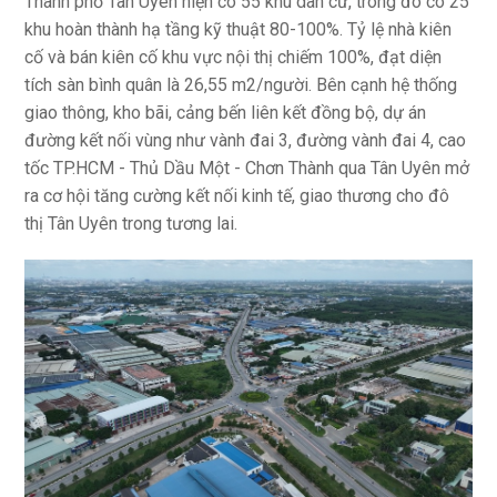
Thành phố Tân Uyên hiện có 55 khu dân cư, trong đó có 25
khu hoàn thành hạ tầng kỹ thuật 80-100%. Tỷ lệ nhà kiên
cố và bán kiên cố khu vực nội thị chiếm 100%, đạt diện
tích sàn bình quân là 26,55 m2/người. Bên cạnh hệ thống
giao thông, kho bãi, cảng bến liên kết đồng bộ, dự án
đường kết nối vùng như vành đai 3, đường vành đai 4, cao
tốc TP.HCM - Thủ Dầu Một - Chơn Thành qua Tân Uyên mở
ra cơ hội tăng cường kết nối kinh tế, giao thương cho đô
thị Tân Uyên trong tương lai.