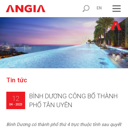
EN
T
i
n
t
ứ
c
BÌNH DƯƠNG CÔNG BỐ THÀNH
12
PHỐ TÂN UYÊN
04 - 2023
Bình Dương có thành phố thứ 4 trực thuộc tỉnh sau quyết