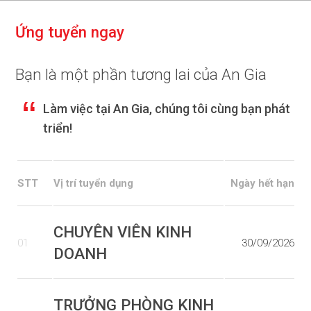
Ứ
n
g
t
u
y
ể
n
n
g
a
y
Bạn là một phần tương lai của An Gia
Làm việc tại An Gia, chúng tôi cùng bạn phát
triển!
STT
Vị trí tuyển dụng
Ngày hết hạn
CHUYÊN VIÊN KINH
01
30/09/2026
DOANH
TRƯỞNG PHÒNG KINH