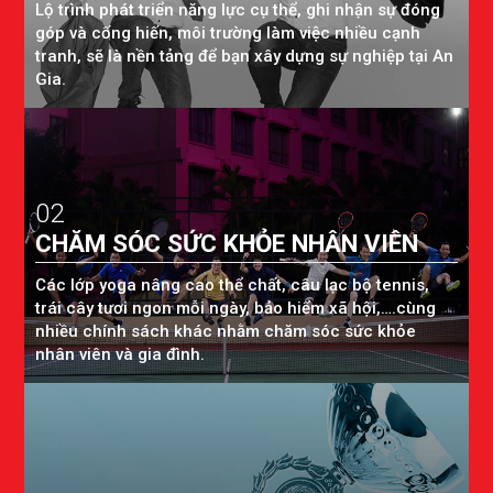
Lộ trình phát triển năng lực cụ thể, ghi nhận sự đóng
góp và cống hiến, môi trường làm việc nhiều cạnh
tranh, sẽ là nền tảng để bạn xây dựng sự nghiệp tại An
Gia.
02
CHĂM SÓC SỨC KHỎE NHÂN VIÊN
Các lớp yoga nâng cao thể chất, câu lạc bộ tennis,
trái cây tươi ngon mỗi ngày, bảo hiểm xã hội,….cùng
nhiều chính sách khác nhằm chăm sóc sức khỏe
nhân viên và gia đình.