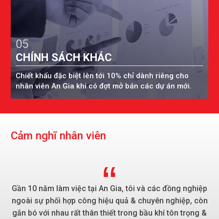
05
CHÍNH SÁCH KHÁC
Chiết khấu đặc biệt lên tới 10% chỉ dành riêng cho
nhân viên An Gia khi có đợt mở bán các dự án mới.
C
ả
m
n
g
h
ĩ
n
h
â
n
v
i
ê
n
Gần 10 năm làm việc tại An Gia, tôi và các đồng nghiệp
ngoài sự phối hợp công hiệu quả & chuyên nghiệp, còn
gắn bó với nhau rất thân thiết trong bầu khí tôn trọng &