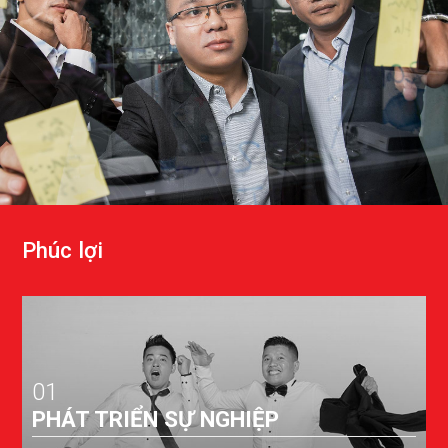
P
h
ú
c
l
ợ
i
01
PHÁT TRIỂN SỰ NGHIỆP