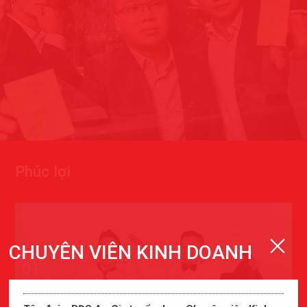
P
h
ú
c
l
ợ
i
CHUYÊN VIÊN KINH DOANH
01
PHÁT TRIỂN SỰ NGHIỆP