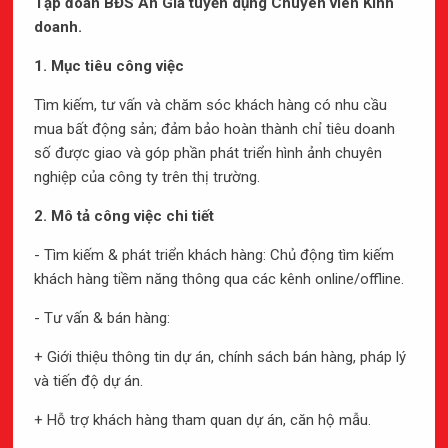
Tập đoàn BĐS An Gia tuyển dụng Chuyên viên Kinh
Lộ trình phát triển năng lực cụ thể, ghi nhận sự đóng
doanh.
góp và cống hiến, môi trường làm việc nhiều cạnh
tranh, sẽ là nền tảng để bạn xây dựng sự nghiệp tại An
1. Mục tiêu công việc
Gia.
Tìm kiếm, tư vấn và chăm sóc khách hàng có nhu cầu
mua bất động sản; đảm bảo hoàn thành chỉ tiêu doanh
số được giao và góp phần phát triển hình ảnh chuyên
nghiệp của công ty trên thị trường.
02
2. Mô tả công việc chi tiết
CHĂM SÓC SỨC KHỎE NHÂN VIÊN
- Tìm kiếm & phát triển khách hàng: Chủ động tìm kiếm
Các lớp yoga nâng cao thể chất, câu lạc bộ tennis,
khách hàng tiềm năng thông qua các kênh online/offline.
trái cây tươi ngon mỗi ngày, bảo hiểm xã hội,….cùng
nhiều chính sách khác nhằm chăm sóc sức khỏe
- Tư vấn & bán hàng:
nhân viên và gia đình.
+ Giới thiệu thông tin dự án, chính sách bán hàng, pháp lý
và tiến độ dự án.
+ Hỗ trợ khách hàng tham quan dự án, căn hộ mẫu.