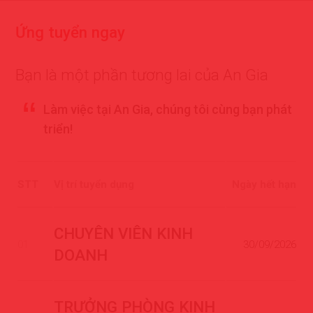
Ứ
n
g
t
u
y
ể
n
n
g
a
y
Bạn là một phần tương lai của An Gia
Làm việc tại An Gia, chúng tôi cùng bạn phát
triển!
STT
Vị trí tuyển dụng
Ngày hết hạn
CHUYÊN VIÊN KINH
01
30/09/2026
DOANH
TRƯỞNG PHÒNG KINH