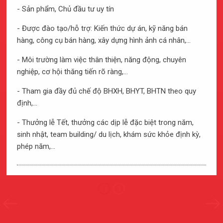
thương yêu nhau.
- Sản phẩm, Chủ đầu tư uy tín
- Được đào tạo/hỗ trợ: Kiến thức dự án, kỹ năng bán
Phạm Thị Trà My – Phó Giám đốc Kế toán
hàng, công cụ bán hàng, xây dựng hình ảnh cá nhân,...
- Môi trường làm việc thân thiện, năng động, chuyên
nghiệp, cơ hội thăng tiến rõ ràng,...
- Tham gia đầy đủ chế độ BHXH, BHYT, BHTN theo quy
định,...
- Thưởng lễ Tết, thưởng các dịp lễ đặc biệt trong năm,
sinh nhật, team building/ du lịch, khám sức khỏe định kỳ,
phép năm,...
1
2