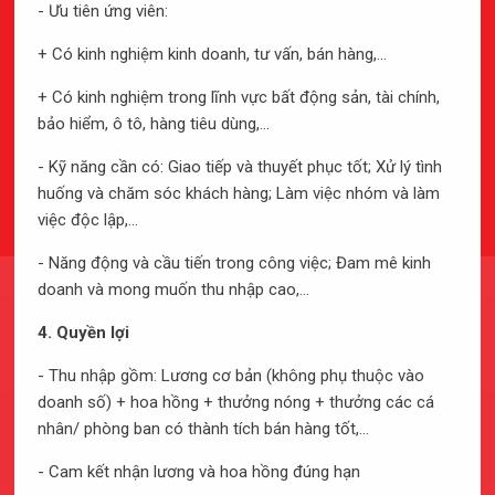
- Ưu tiên ứng viên:
+ Có kinh nghiệm kinh doanh, tư vấn, bán hàng,...
05
+ Có kinh nghiệm trong lĩnh vực bất động sản, tài chính,
bảo hiểm, ô tô, hàng tiêu dùng,...
CHÍNH SÁCH KHÁC
- Kỹ năng cần có: Giao tiếp và thuyết phục tốt; Xử lý tình
Chiết khấu đặc biệt lên tới 10% chỉ dành riêng cho
huống và chăm sóc khách hàng; Làm việc nhóm và làm
nhân viên An Gia khi có đợt mở bán các dự án mới.
việc độc lập,...
- Năng động và cầu tiến trong công việc; Đam mê kinh
doanh và mong muốn thu nhập cao,...
C
ả
m
n
g
h
ĩ
n
h
â
n
v
i
ê
n
4. Quyền lợi
- Thu nhập gồm: Lương cơ bản (không phụ thuộc vào
doanh số) + hoa hồng + thưởng nóng + thưởng các cá
Gần 10 năm làm việc tại An Gia, tôi và các đồng nghiệp
nhân/ phòng ban có thành tích bán hàng tốt,...
ngoài sự phối hợp công hiệu quả & chuyên nghiệp, còn
- Cam kết nhận lương và hoa hồng đúng hạn
gắn bó với nhau rất thân thiết trong bầu khí tôn trọng &