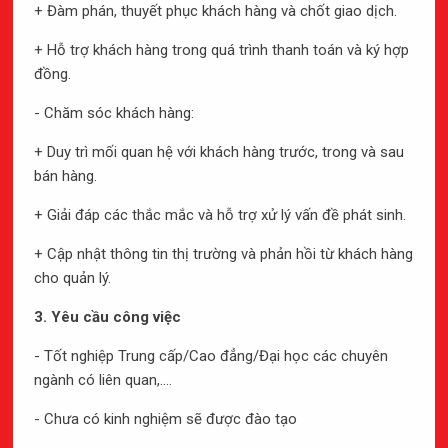
+ Đàm phán, thuyết phục khách hàng và chốt giao dịch.
03
KHEN THƯỞNG
+ Hỗ trợ khách hàng trong quá trình thanh toán và ký hợp
đồng.
Những chính sách khen thưởng hấp dẫn và kịp thời,
dành cho những đóng góp xuất sắc hay các ý tưởng
- Chăm sóc khách hàng:
được áp dụng thành công.
+ Duy trì mối quan hệ với khách hàng trước, trong và sau
bán hàng.
+ Giải đáp các thắc mắc và hỗ trợ xử lý vấn đề phát sinh.
04
+ Cập nhật thông tin thị trường và phản hồi từ khách hàng
MÔI TRƯỜNG
cho quản lý.
Với trang thiết bị cơ sở vật chất đầy đủ, cùng môi
3. Yêu cầu công việc
trường thân thiện, đồng nghiệp và đội ngũ quản lý
chuyên nghiệp tạo nên môi trường làm việc năng động
- Tốt nghiệp Trung cấp/Cao đẳng/Đại học các chuyên
- hiệu quả
ngành có liên quan,….
- Chưa có kinh nghiệm sẽ được đào tạo