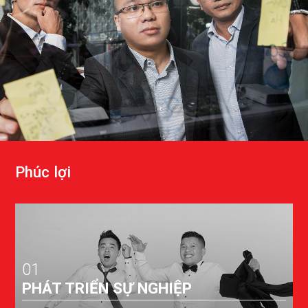
P
h
ú
c
l
ợ
i
01
PHÁT TRIỂN SỰ NGHIỆP