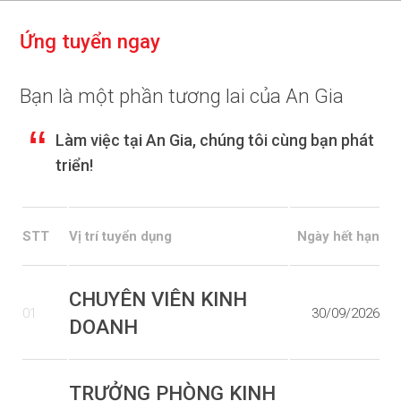
Ứ
n
g
t
u
y
ể
n
n
g
a
y
Bạn là một phần tương lai của An Gia
Làm việc tại An Gia, chúng tôi cùng bạn phát
triển!
STT
Vị trí tuyển dụng
Ngày hết hạn
CHUYÊN VIÊN KINH
01
30/09/2026
DOANH
TRƯỞNG PHÒNG KINH