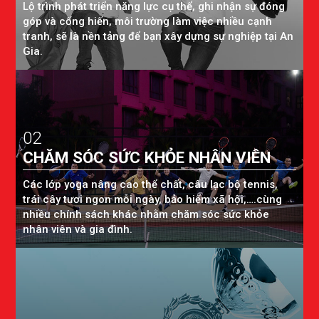
Lộ trình phát triển năng lực cụ thể, ghi nhận sự đóng
góp và cống hiến, môi trường làm việc nhiều cạnh
tranh, sẽ là nền tảng để bạn xây dựng sự nghiệp tại An
Gia.
02
CHĂM SÓC SỨC KHỎE NHÂN VIÊN
Các lớp yoga nâng cao thể chất, câu lạc bộ tennis,
trái cây tươi ngon mỗi ngày, bảo hiểm xã hội,….cùng
nhiều chính sách khác nhằm chăm sóc sức khỏe
nhân viên và gia đình.