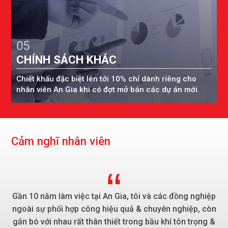
05
CHÍNH SÁCH KHÁC
Chiết khấu đặc biệt lên tới 10% chỉ dành riêng cho
nhân viên An Gia khi có đợt mở bán các dự án mới.
C
ả
m
n
g
h
ĩ
n
h
â
n
v
i
ê
n
Gần 10 năm làm việc tại An Gia, tôi và các đồng nghiệp
ngoài sự phối hợp công hiệu quả & chuyên nghiệp, còn
gắn bó với nhau rất thân thiết trong bầu khí tôn trọng &