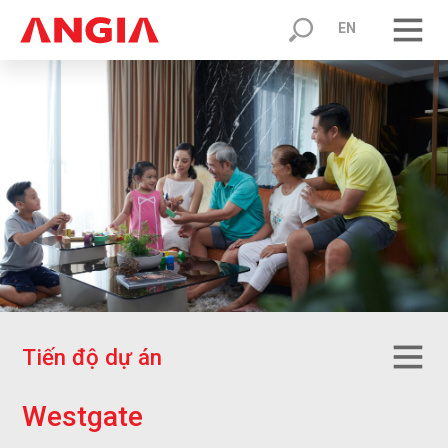
EN
T
i
ế
n
đ
ộ
d
ự
á
n
W
e
s
t
g
a
t
e