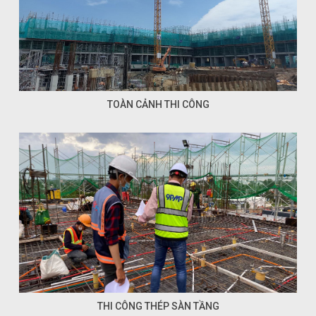
TOÀN CẢNH THI CÔNG
THI CÔNG THÉP SÀN TẦNG