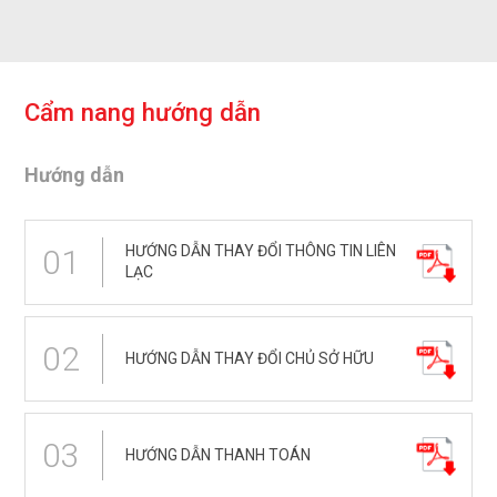
C
ẩ
m
n
a
n
g
h
ư
ớ
n
g
d
ẫ
n
Hướng dẫn
HƯỚNG DẪN THAY ĐỔI THÔNG TIN LIÊN
01
LẠC
02
HƯỚNG DẪN THAY ĐỔI CHỦ SỞ HỮU
03
HƯỚNG DẪN THANH TOÁN