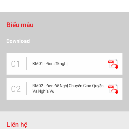
B
i
ể
u
m
ẫ
u
Download
01
BM01 - Đơn đề nghị
BM02 - Đơn Đề Nghị Chuyển Giao Quyền
02
Và Nghĩa Vụ
L
i
ê
n
h
ệ