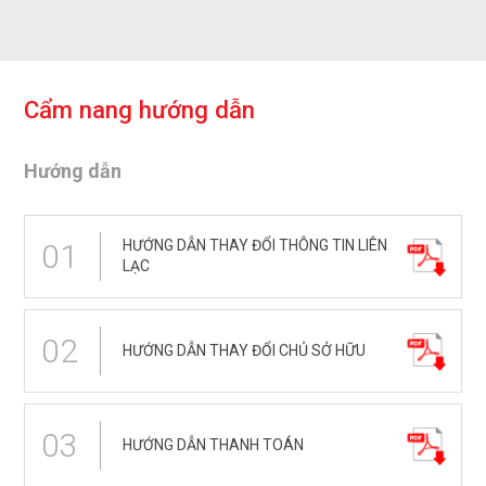
C
ẩ
m
n
a
n
g
h
ư
ớ
n
g
d
ẫ
n
Hướng dẫn
HƯỚNG DẪN THAY ĐỔI THÔNG TIN LIÊN
01
LẠC
02
HƯỚNG DẪN THAY ĐỔI CHỦ SỞ HỮU
03
HƯỚNG DẪN THANH TOÁN