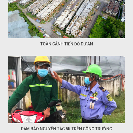
TOÀN CẢNH TIẾN ĐỘ DỰ ÁN
ĐẢM BẢO NGUYÊN TẮC 5K TRÊN CÔNG TRƯỜNG