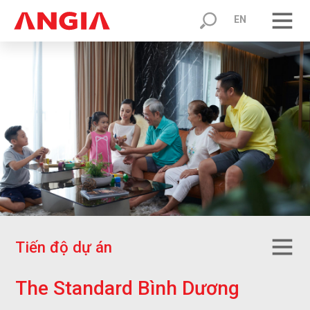
EN
T
i
ế
n
đ
ộ
d
ự
á
n
T
h
e
S
t
a
n
d
a
r
d
B
ì
n
h
D
ư
ơ
n
g