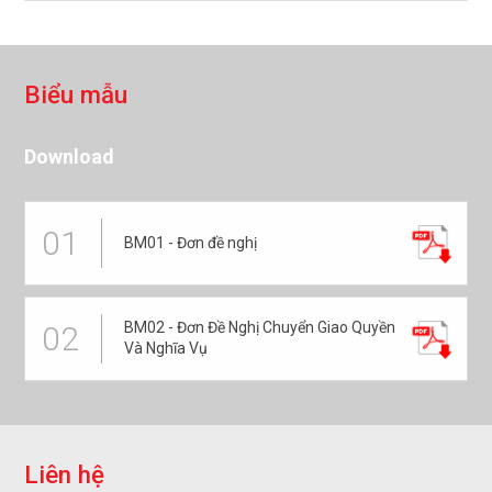
B
i
ể
u
m
ẫ
u
Download
01
BM01 - Đơn đề nghị
BM02 - Đơn Đề Nghị Chuyển Giao Quyền
02
Và Nghĩa Vụ
L
i
ê
n
h
ệ