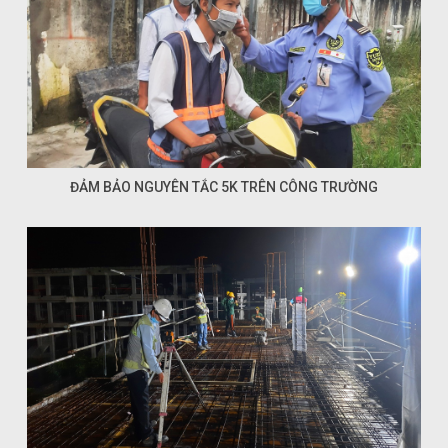
ĐẢM BẢO NGUYÊN TẮC 5K TRÊN CÔNG TRƯỜNG