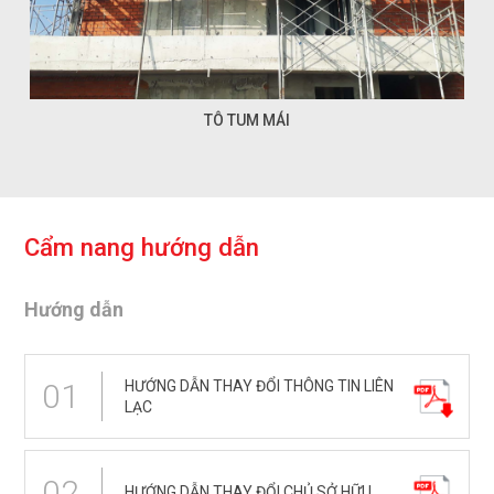
TÔ TUM MÁI
C
ẩ
m
n
a
n
g
h
ư
ớ
n
g
d
ẫ
n
Hướng dẫn
HƯỚNG DẪN THAY ĐỔI THÔNG TIN LIÊN
01
LẠC
02
HƯỚNG DẪN THAY ĐỔI CHỦ SỞ HỮU