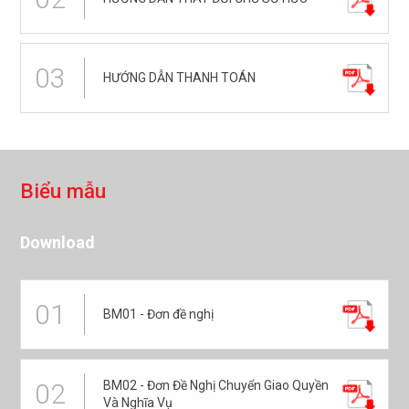
03
HƯỚNG DẪN THANH TOÁN
B
i
ể
u
m
ẫ
u
Download
01
BM01 - Đơn đề nghị
BM02 - Đơn Đề Nghị Chuyển Giao Quyền
02
Và Nghĩa Vụ