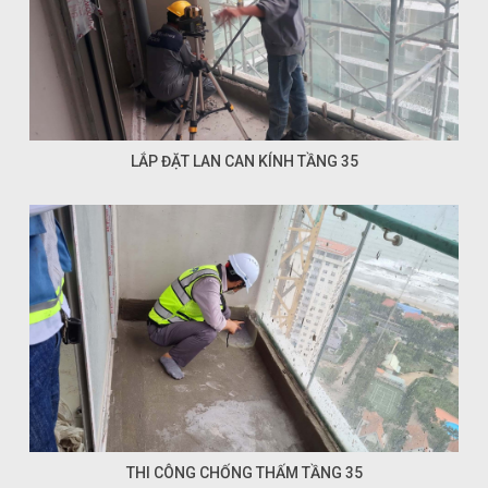
LẮP ĐẶT LAN CAN KÍNH TẦNG 35
THI CÔNG CHỐNG THẤM TẦNG 35