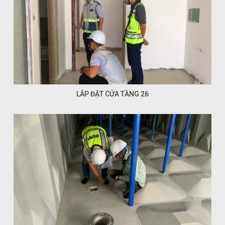
LẮP ĐẶT CỬA TẦNG 26