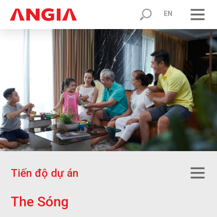
EN
T
i
ế
n
đ
ộ
d
ự
á
n
T
h
e
S
ó
n
g