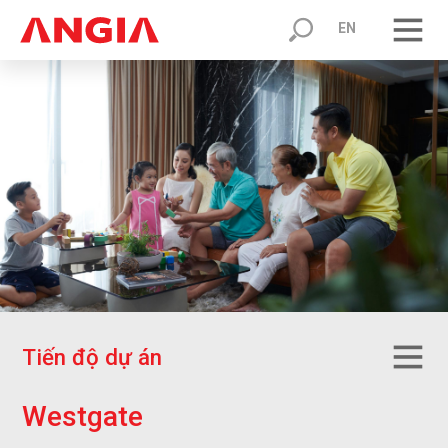
EN
T
i
ế
n
đ
ộ
d
ự
á
n
W
e
s
t
g
a
t
e