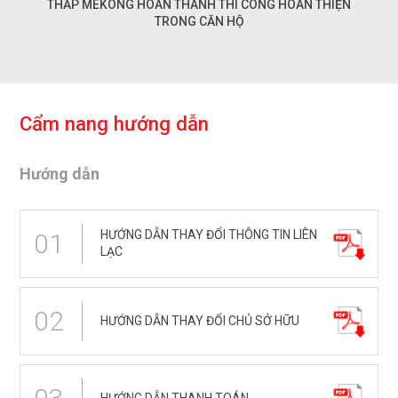
THẤP MEKONG HOÀN THÀNH THI CÔNG HOÀN THIỆN
TRONG CĂN HỘ
C
ẩ
m
n
a
n
g
h
ư
ớ
n
g
d
ẫ
n
Hướng dẫn
HƯỚNG DẪN THAY ĐỔI THÔNG TIN LIÊN
01
LẠC
02
HƯỚNG DẪN THAY ĐỔI CHỦ SỞ HỮU
HƯỚNG DẪN THANH TOÁN