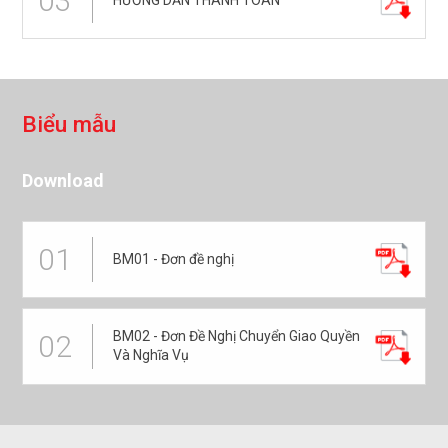
03
B
i
ể
u
m
ẫ
u
Download
01
BM01 - Đơn đề nghị
BM02 - Đơn Đề Nghị Chuyển Giao Quyền
02
Và Nghĩa Vụ