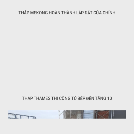
THÁP MEKONG HOÀN THÀNH LẮP ĐẶT CỬA CHÍNH
THÁP THAMES THI CÔNG TỦ BẾP ĐẾN TẦNG 10