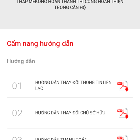
THẤP MEKONG HOÀN THÀNH THI CÔNG HOÀN THIỆN
TRONG CĂN HỘ
C
ẩ
m
n
a
n
g
h
ư
ớ
n
g
d
ẫ
n
Hướng dẫn
HƯỚNG DẪN THAY ĐỔI THÔNG TIN LIÊN
01
LẠC
02
HƯỚNG DẪN THAY ĐỔI CHỦ SỞ HỮU
HƯỚNG DẪN THANH TOÁN