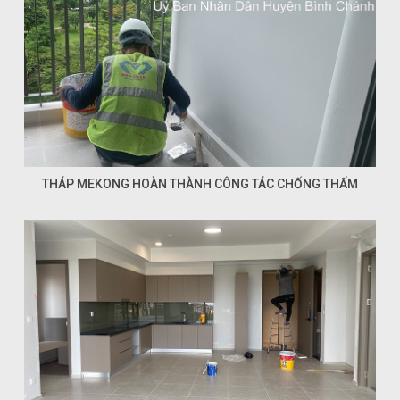
THÁP MEKONG HOÀN THÀNH CÔNG TÁC CHỐNG THẤM