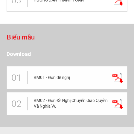
03
B
i
ể
u
m
ẫ
u
Download
01
BM01 - Đơn đề nghị
BM02 - Đơn Đề Nghị Chuyển Giao Quyền
02
Và Nghĩa Vụ