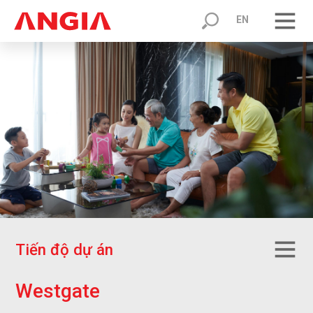
EN
T
i
ế
n
đ
ộ
d
ự
á
n
W
e
s
t
g
a
t
e