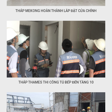
THÁP MEKONG HOÀN THÀNH LẮP ĐẶT CỬA CHÍNH
THÁP THAMES THI CÔNG TỦ BẾP ĐẾN TẦNG 10