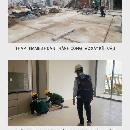
THÁP THAMES HOÀN THÀNH CÔNG TÁC XÂY KẾT CẤU