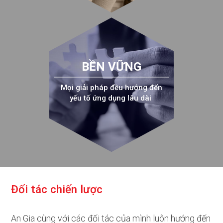
BỀN VỮNG
Mọi giải pháp đều hướng đến
yếu tố ứng dụng lâu dài
Đ
ố
i
t
á
c
c
h
i
ế
n
l
ư
ợ
c
An Gia cùng với các đối tác của mình luôn hướng đến