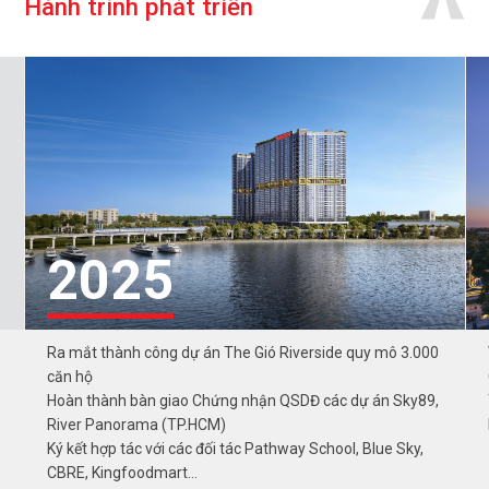
H
à
n
h
t
r
ì
n
h
p
h
á
t
t
r
i
ể
n
2025
Ra mắt thành công dự án The Gió Riverside quy mô 3.000
căn hộ
Hoàn thành bàn giao Chứng nhận QSDĐ các dự án Sky89,
River Panorama (TP.HCM)
Ký kết hợp tác với các đối tác Pathway School, Blue Sky,
CBRE, Kingfoodmart...