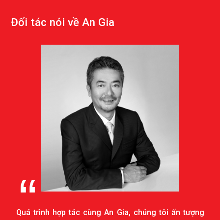
Đ
ố
i
t
á
c
n
ó
i
v
ề
A
n
G
i
a
Quá trình hợp tác cùng An Gia, chúng tôi ấn tượng