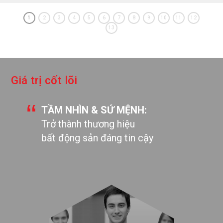
1
2
3
4
5
6
7
8
9
10
11
12
13
G
i
á
t
r
ị
c
ố
t
l
õ
i
TẦM NHÌN & SỨ MỆNH:
Trở thành thương hiệu
bất động sản đáng tin cậy