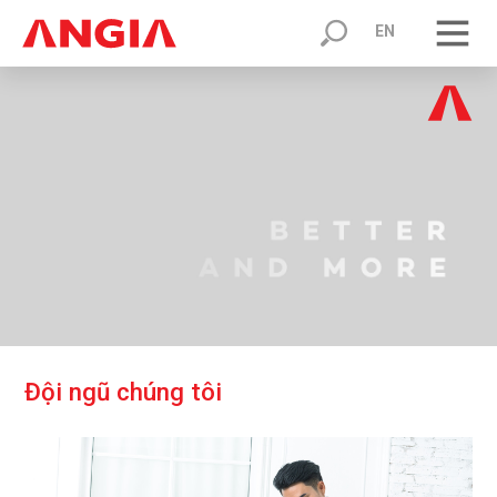
EN
Đ
ộ
i
n
g
ũ
c
h
ú
n
g
t
ô
i