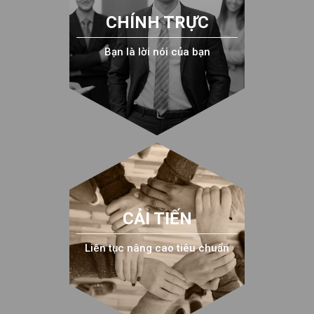
CHÍNH TRỰC
Bạn là lời nói của bạn
CẢI TIẾN
Liên tục nâng cao tiêu chuẩn