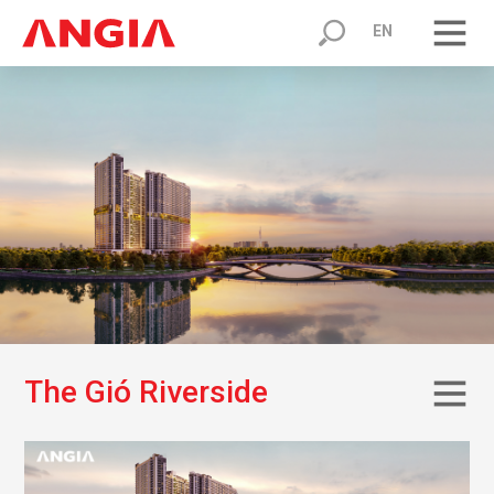
EN
T
h
e
G
i
ó
R
i
v
e
r
s
i
d
e