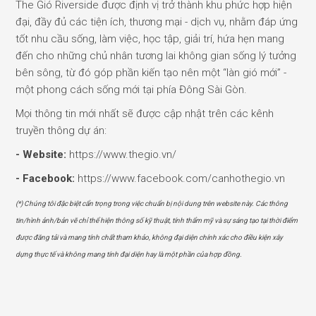
The Gió Riverside được định vị trở thành khu phức hợp hiện
đại, đầy đủ các tiện ích, thương mại - dịch vụ, nhằm đáp ứng
tốt nhu cầu sống, làm việc, học tập, giải trí, hứa hẹn mang
đến cho những chủ nhân tương lai không gian sống lý tưởng
bên sông, từ đó góp phần kiến tạo nên một “làn gió mới” -
một phong cách sống mới tại phía Đông Sài Gòn.
Mọi thông tin mới nhất sẽ được cập nhật trên các kênh
truyền thông dự án:
- Website:
https://www.thegio.vn/
- Facebook:
https://www.facebook.com/canhothegio.vn
(*) Chúng tôi đặc biệt cẩn trọng trong việc chuẩn bị nội dung trên website này. Các thông
tin/hình ảnh/bản vẽ chỉ thể hiện thông số kỹ thuật, tính thẩm mỹ và sự sáng tạo tại thời điểm
được đăng tải và mang tính chất tham khảo, không đại diện chính xác cho điều kiện xây
dựng thực tế và không mang tính đại diện hay là một phần của hợp đồng.