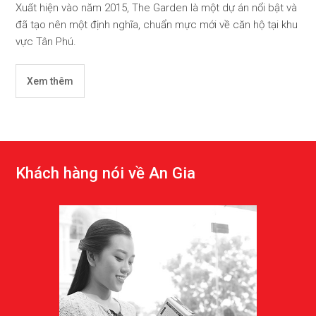
Xuất hiện vào năm 2015, The Garden là một dự án nổi bật và
đã tạo nên một định nghĩa, chuẩn mực mới về căn hộ tại khu
vực Tân Phú.
Xem thêm
K
h
á
c
h
h
à
n
g
n
ó
i
v
ề
A
n
G
i
a