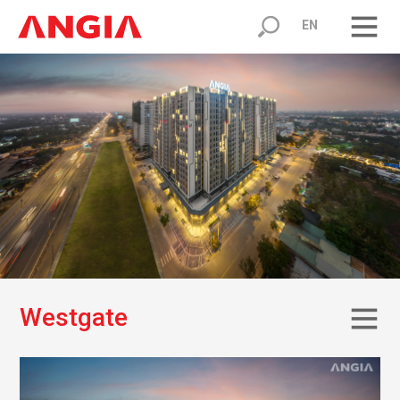
EN
W
e
s
t
g
a
t
e