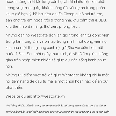
hoạch, từng thiết kế, từng căn hộ và rất nhiều tiện ích chất
lượng vượt mong đợi khách hàng đối với dự án trong phân
khúc giá hợp lý: hồ bơi tiêu chuẩn Olympic, hồ bơi trẻ em,
sân chơi trẻ em ngoài trời & trong nhà, khu cắm trại & BBQ,
khu thể thao đa năng, thư viện, phòng tiệc…
Những căn hộ Westgate đón làn gió trong lành từ công viên
trung tâm rộng 2ha và ôm ấp trong mình một công viên nội
khu như một thung lũng xanh rộng 1,9ha với diện tích mặt
nước 1,5ha. Sau một ngày mưu sinh, đi về tổ ấm giữa không
gian tràn ngập thiên nhiên sẽ giúp cư dân sống hạnh phúc
hơn.
Những ưu điểm vượt trội đã giúp Westgate không chỉ là một
nơi tiềm năng để đầu tư mà là một chốn hoàn hảo để an cư,
phát triển.
Website dự án:
http://westgate.vn
(*) Chúng tôi đặc biệt cẩn trọng trong việc chuẩn bị nội dung trên website này. Các thông
tin/hình ảnh/bản vẽ chỉ thể hiện thông số kỹ thuật, tính thẩm mỹ và sự sáng tạo tại thời điểm