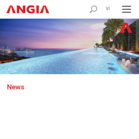
VI
N
e
w
s