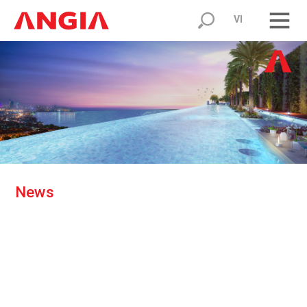
VI
N
e
w
s